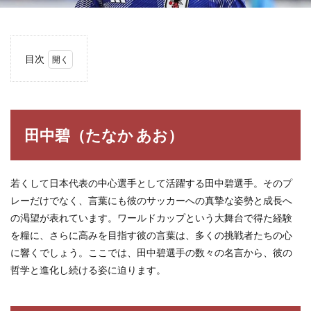
目次
1
田中
碧
（た
なか
田中碧（たなか あお）
あ
お）
2
若くして日本代表の中心選手として活躍する田中碧選手。そのプ
田中
レーだけでなく、言葉にも彼のサッカーへの真摯な姿勢と成長へ
碧の
名言
の渇望が表れています。ワールドカップという大舞台で得た経験
格言
を糧に、さらに高みを目指す彼の言葉は、多くの挑戦者たちの心
2.1
に響くでしょう。ここでは、田中碧選手の数々の名言から、彼の
1. W
哲学と進化し続ける姿に迫ります。
杯の
頂点
へ、