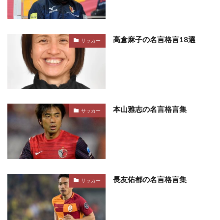
高倉麻子の名言格言18選
サッカー
本山雅志の名言格言集
サッカー
長友佑都の名言格言集
サッカー