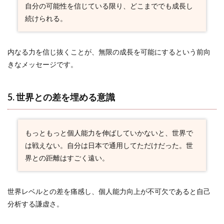
自分の可能性を信じている限り、どこまででも成長し
2.8
続けられる。
8. 壁
を越
える
ため
内なる力を信じ抜くことが、無限の成長を可能にするという前向
の必
きなメッセージです。
然
2.9
9. 結
5. 世界との差を埋める意識
果を
導く
勝利
への
もっともっと個人能力を伸ばしていかないと、世界で
執念
は戦えない。自分は日本で通用してただけだった。世
2.10
界との距離はすごく遠い。
10. 地
道な努
力の結
世界レベルとの差を痛感し、個人能力向上が不可欠であると自己
晶
分析する謙虚さ。
2.11
11. 悔