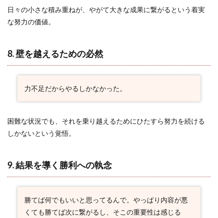
15. W
日々の小さな積み重ねが、やがて大きな成果に繋がるという着実
杯の悔
な努力の価値。
しさは
W杯で
2.16
8. 壁を越えるための必然
16. 再
起への
力強い
誓い
力不足だからやるしかなかった。
2.17
17. 世
困難な状況でも、それを乗り越えるためにひたすら努力を続ける
界のト
ップを
しかないという覚悟。
目指す
覚悟
9. 結果を導く勝利への執念
勝てば何でもいいと思ってるんで。やっぱり内容が悪
くても勝てば次に繋がるし、そこの重要性は感じる