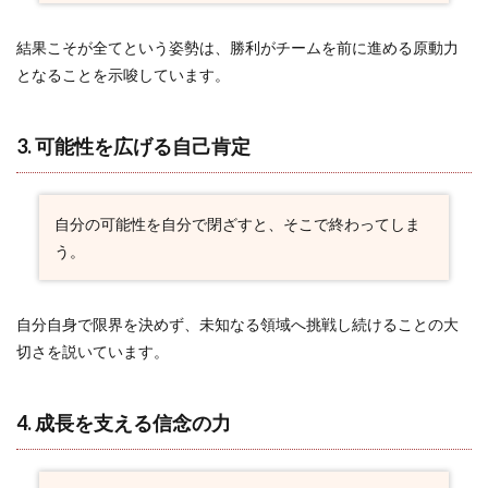
念の
力
結果こそが全てという姿勢は、勝利がチームを前に進める原動力
2.5
となることを示唆しています。
5. 世
界と
の差
3. 可能性を広げる自己肯定
を埋
める
意識
自分の可能性を自分で閉ざすと、そこで終わってしま
2.6
6. 安
う。
定感
への
飽く
自分自身で限界を決めず、未知なる領域へ挑戦し続けることの大
なき
追求
切さを説いています。
2.7
7.
4. 成長を支える信念の力
日々
の地
道な
努力