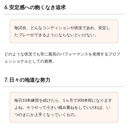
しさを
6. 安定感への飽くなき追求
胸に、
更なる
成長
2.12
毎試合、どんなコンディションや状況であれ、安定し
12. 責
たプレーができるようにならないといけない。
任を背
負う覚
悟
どのような状況でも常に最高のパフォーマンスを発揮するプロフ
2.13
ェッショナルとしての責務。
13. 足
りなか
った自
分への
7. 日々の地道な努力
叱咤
2.14
14. 過
毎日10本練習を続けたら、1ヵ月で300本程になります
去を振
よね。そうやって小さい積み重ねをしていければ、い
り返ら
ない決
つのまにか上手くなっていくもの。
断
2.15