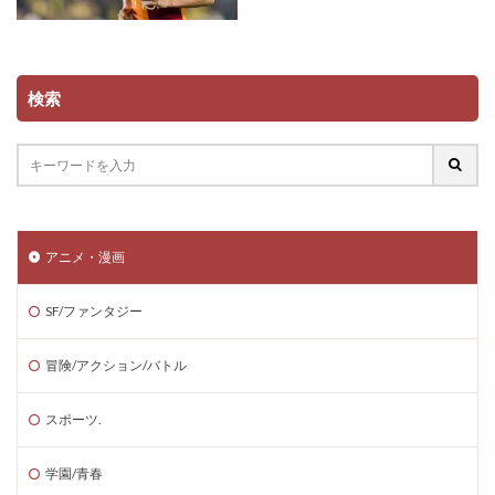
検索
アニメ・漫画
SF/ファンタジー
冒険/アクション/バトル
スポーツ.
学園/青春