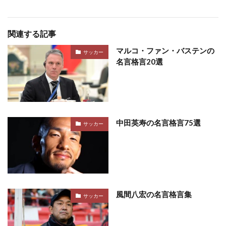
関連する記事
マルコ・ファン・バステンの
サッカー
名言格言20選
中田英寿の名言格言75選
サッカー
風間八宏の名言格言集
サッカー