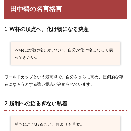
化け
物に
田中碧の名言格言
なる
決意
2.2
1. W杯の頂点へ、化け物になる決意
2. 勝
利へ
の揺
るぎ
W杯には化け物しかいない。自分が化け物になって戻
ない
ってきたい。
執着
2.3
3. 可
ワールドカップという最高峰で、自分をさらに高め、圧倒的な存
能性
を広
在になろうとする強い意志が込められています。
げる
自己
肯定
2. 勝利への揺るぎない執着
2.4
4. 成
長を
勝ちにこだわること、何よりも重要。
支え
る信