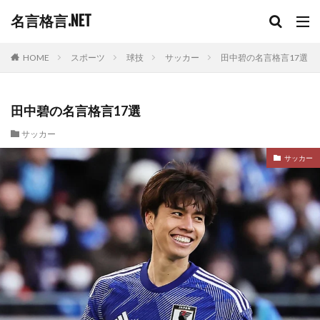
名言格言.NET
HOME
スポーツ
球技
サッカー
田中碧の名言格言17選
田中碧の名言格言17選
サッカー
サッカー