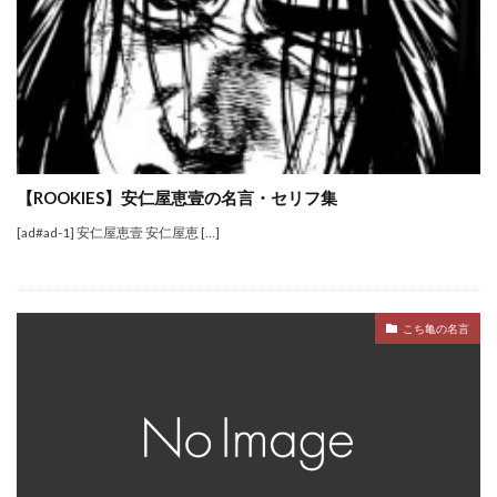
【ROOKIES】安仁屋恵壹の名言・セリフ集
[ad#ad-1] 安仁屋恵壹 安仁屋恵 […]
こち亀の名言