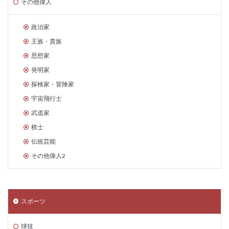
その他偉人
政治家
王族・貴族
思想家
発明家
探検家・冒険家
宇宙飛行士
武道家
棋士
伝統芸能
その他偉人2
スポーツ
球技