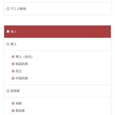
アニメ映画
偉人
軍人
軍人（近代）
戦国武将
武士
中国武将
芸術家
画家
彫刻家