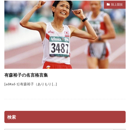
陸上競技
有森裕子の名言格言集
[ad#ad-1] 有森裕子（ありもり […]
検索