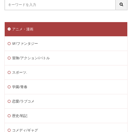
アニメ・漫画
SF/ファンタジー
冒険/アクション/バトル
スポーツ.
学園/青春
恋愛/ラブコメ
歴史/戦記
コメディ/ギャグ