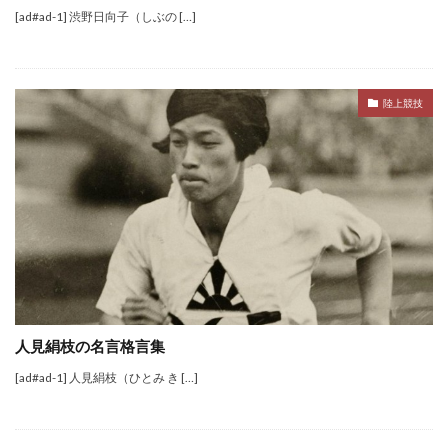
[ad#ad-1] 渋野日向子（しぶの […]
陸上競技
人見絹枝の名言格言集
[ad#ad-1] 人見絹枝（ひとみ き […]