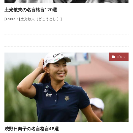
土光敏夫の名言格言120選
[ad#ad-1] 土光敏夫（どこうとし […]
ゴルフ
渋野日向子の名言格言48選