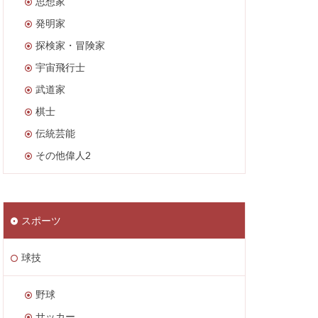
思想家
発明家
探検家・冒険家
宇宙飛行士
武道家
棋士
伝統芸能
その他偉人2
スポーツ
球技
野球
サッカー