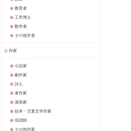
教育者
工学博士
数学者
その他学者
作家
小説家
劇作家
詩人
著作家
漫画家
絵本・児童文学作家
俳諧師
その他作家