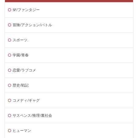
SF/ファンタジー
冒険/アクション/バトル
スポーツ.
学園/青春
恋愛/ラブコメ
歴史/戦記
コメディ/ギャグ
サスペンス/推理/裏社会
ヒューマン