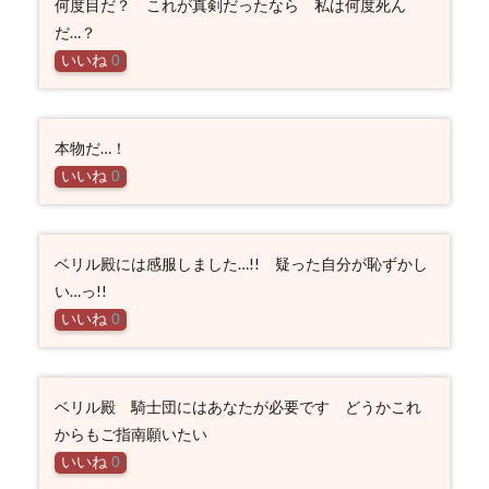
何度目だ？ これが真剣だったなら 私は何度死ん
だ…？
いいね
0
本物だ…！
いいね
0
ベリル殿には感服しました…!! 疑った自分が恥ずかし
い…っ!!
いいね
0
ベリル殿 騎士団にはあなたが必要です どうかこれ
からもご指南願いたい
いいね
0