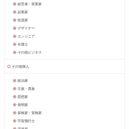
経営者・実業家
起業家
投資家
デザイナー
エンジニア
弁護士
その他ビジネス
その他偉人
政治家
王族・貴族
思想家
発明家
探検家・冒険家
宇宙飛行士
武道家