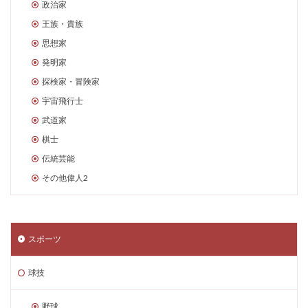
政治家
王族・貴族
思想家
発明家
探検家・冒険家
宇宙飛行士
武道家
棋士
伝統芸能
その他偉人2
スポーツ
球技
野球