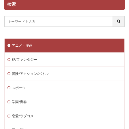
検索
アニメ・漫画
SF/ファンタジー
冒険/アクション/バトル
スポーツ.
学園/青春
恋愛/ラブコメ