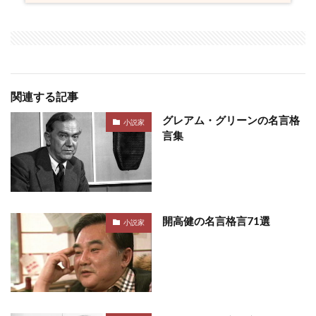
関連する記事
グレアム・グリーンの名言格
小説家
言集
開高健の名言格言71選
小説家