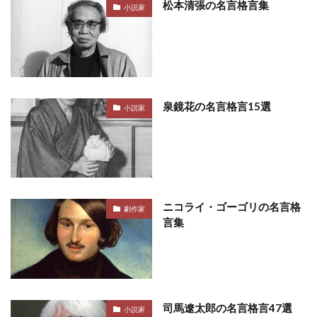
松本清張の名言格言集
小説家
泉鏡花の名言格言15選
小説家
ニコライ・ゴーゴリの名言格
劇作家
言集
司馬遼太郎の名言格言47選
小説家