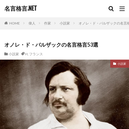
名言格言.NET
HOME
偉人
作家
小説家
オノレ・ド・バルザックの名言格
オノレ・ド・バルザックの名言格言53選
小説家
H
,
フランス
小説家