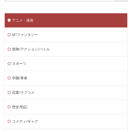
アニメ・漫画
SF/ファンタジー
冒険/アクション/バトル
スポーツ.
学園/青春
恋愛/ラブコメ
歴史/戦記
コメディ/ギャグ