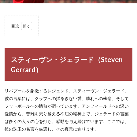
目次
1
ステ
ィーヴ
ン・ジェ
ラード
（Steven
スティーヴン・ジェラード（Steven
Gerrard）
Gerrard）
2
ステ
ィー
ヴ
リバプールを象徴するレジェンド、スティーヴン・ジェラード。
ン・
彼の言葉には、クラブへの揺るぎない愛、勝利への執念、そして
ジェ
ラー
フットボールへの情熱が宿っています。アンフィールドへの深い
ドの
愛情から、苦難を乗り越える不屈の精神まで、ジェラードの言葉
名言
は多くの人々の心を打ち、感動を与え続けています。ここでは、
格言
彼の珠玉の名言を厳選し、その真意に迫ります。
2.1