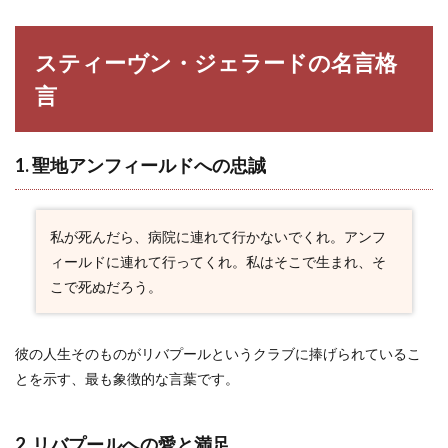
1. 聖
地ア
ンフ
ィー
スティーヴン・ジェラードの名言格
ルド
言
への
忠誠
2.2
1. 聖地アンフィールドへの忠誠
2. リ
バプ
ール
への
愛と
私が死んだら、病院に連れて行かないでくれ。アンフ
満足
ィールドに連れて行ってくれ。私はそこで生まれ、そ
2.3
こで死ぬだろう。
3. GK
への
勝利
彼の人生そのものがリバプールというクラブに捧げられているこ
への
渇望
とを示す、最も象徴的な言葉です。
2.4
4. ミ
2. リバプールへの愛と満足
スか