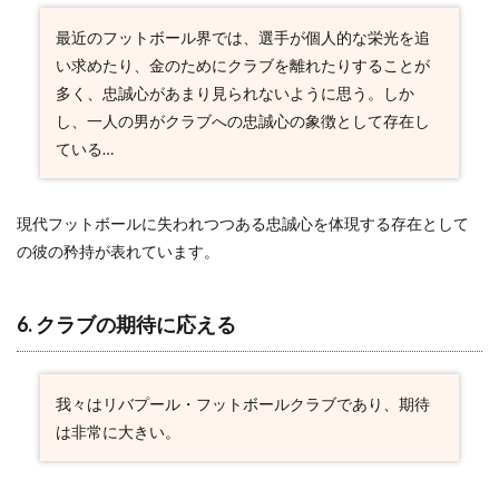
11. フ
ァンの
最近のフットボール界では、選手が個人的な栄光を追
存在の
い求めたり、金のためにクラブを離れたりすることが
重み
多く、忠誠心があまり見られないように思う。しか
2.12
し、一人の男がクラブへの忠誠心の象徴として存在し
12. PK
失敗と
ている…
再挑戦
への覚
悟
現代フットボールに失われつつある忠誠心を体現する存在として
2.13
の彼の矜持が表れています。
13. フ
ァンの
声援の
6. クラブの期待に応える
力
2.14
14. ク
ラブの
我々はリバプール・フットボールクラブであり、期待
永遠性
は非常に大きい。
と自身
の役割
2.15