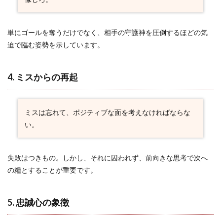
れ
2.8
8. キ
単にゴールを奪うだけでなく、相手の守護神を圧倒するほどの気
ャプ
迫で臨む姿勢を示しています。
テン
とし
ての
4. ミスからの再起
誓い
2.9
9. ク
ラブ
ミスは忘れて、ポジティブな面を考えなければならな
への
い。
絶対
的な
忠誠
失敗はつきもの。しかし、それに囚われず、前向きな思考で次へ
2.10
の糧とすることが重要です。
10. フ
ァンと
共感す
る想い
5. 忠誠心の象徴
2.11