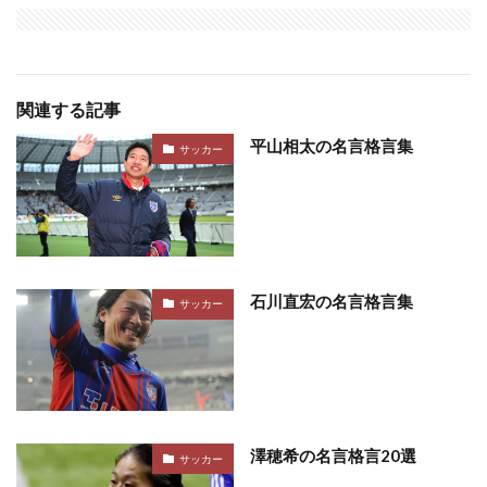
関連する記事
平山相太の名言格言集
サッカー
石川直宏の名言格言集
サッカー
澤穂希の名言格言20選
サッカー