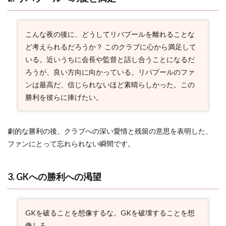
らの
再起
2.5
こんな夜の後に、どうしてリバプールを離れることな
5. 忠
ど考えられるだろうか？ このクラブに心から満足して
誠心
いる。近いうちに会長や監督と話し合うことになるだ
の象
徴
ろうが、良い方向に向かっている。リバプールのファ
ンは最高だ、信じられないほど素晴らしかった。この
2.6
勝利を彼らに捧げたい。
6. ク
ラブ
の期
待に
劇的な勝利の後、クラブへの深い愛情と残留の意思を表明した、
応え
る
ファンにとって忘れられない瞬間です。
2.7
7. チ
3. GKへの勝利への渇望
ャン
ピオ
ンズ
リー
GKを破ることを想像するな。GKを破壊することを想
グへ
の憧
像しろ。