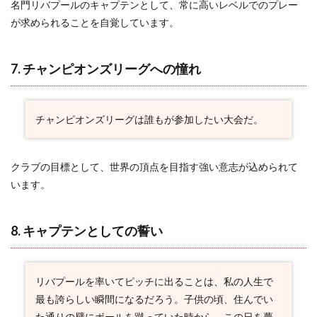
名門リバプールのキャプテンとして、常に高いレベルでのプレー
15. フ
が求められることを自覚しています。
ァンの
応援が
奇跡を
呼ぶ
7. チャンピオンズリーグへの憧れ
2.16
16. リ
バプー
チャンピオンズリーグは誰もが参加したい大会だ。
ルの血
潮
2.17
クラブの目標として、世界の頂点を目指す強い意志が込められて
17. ク
います。
ラブへ
の愛と
責任
8. キャプテンとしての誓い
2.18
18. フ
ットボ
ーラー
リバプールを率いてピッチに出ることは、私の人生で
の誇り
最も誇らしい瞬間になるだろう。子供の頃、住んでい
2.19
た通りの壁にボールを蹴っていた時から、この日を夢