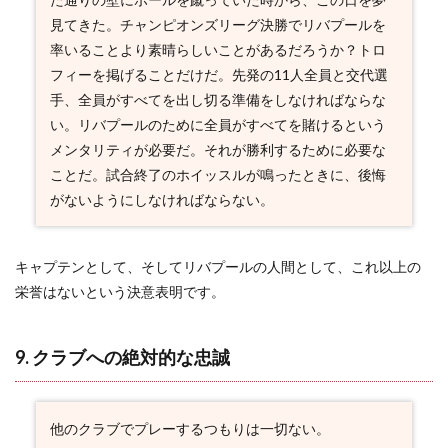
19. 才
見てきた。チャンピオンズリーグ決勝でリバプールを
能を超
えた精
率いることより素晴らしいことがあるだろうか？トロ
神
フィーを掲げることだけだ。先発の11人全員と交代選
2.20
手、全員がすべてを出し切る準備をしなければならな
20. 究
い。リバプールのために全員がすべてを賭けるという
極の幸
メンタリティが必要だ。それが勝利するために必要な
福感
ことだ。試合終了のホイッスルが鳴ったときに、後悔
がないようにしなければならない。
キャプテンとして、そしてリバプールの人間として、これ以上の
栄誉はないという決意表明です。
9. クラブへの絶対的な忠誠
他のクラブでプレーするつもりは一切ない。