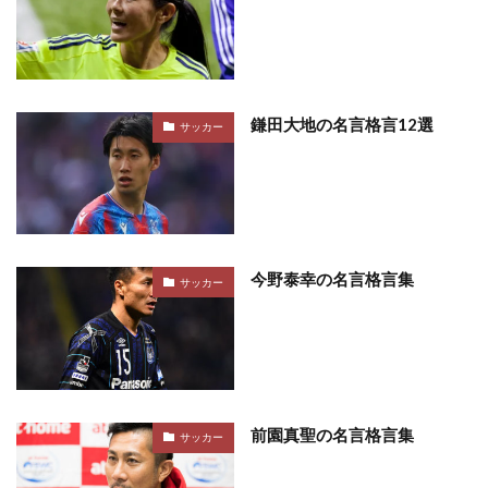
鎌田大地の名言格言12選
サッカー
今野泰幸の名言格言集
サッカー
前園真聖の名言格言集
サッカー