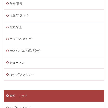
学園/青春
恋愛/ラブコメ
歴史/戦記
コメディ/ギャグ
サスペンス/推理/裏社会
ヒューマン
キッズ/ファミリー
映画・ドラマ
ジブリシリーズ