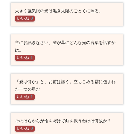
大きく強気眼の光は黒き太陽のごとくに照る。
いいね
0
蛍にお訊きなさい、蛍が草にどんな光の言葉を話すか
は。
いいね
1
「愛は何か」と、お前は訊く。立ちこめる霧に包まれ
た一つの星だ
いいね
1
そのはらからが命を賭けて剣を振うわけは何故か？
いいね
0