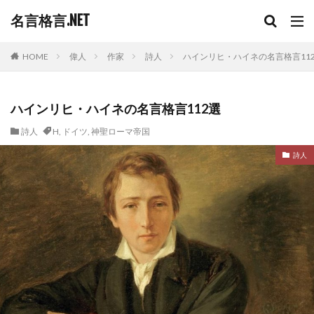
名言格言.NET
HOME
偉人
作家
詩人
ハインリヒ・ハイネの名言格言11
ハインリヒ・ハイネの名言格言112選
詩人
H
,
ドイツ
,
神聖ローマ帝国
詩人