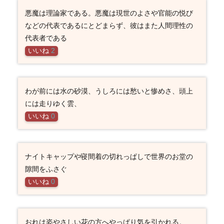
悪魔は理論家である。悪魔は現世のよさや官能の悦び
などの代表であるにとどまらず、彼はまた人間理性の
代表者である
いいね
2
わが前には水の砂漠、うしろには愁いと惨めさ、頭上
には走りゆく雲、
いいね
0
ナイトキャップや寝間着の切れっぱしで世界のお堂の
隙間をふさぐ
いいね
0
おれは姿やさしい花の方へやっぱり気を引かれる。