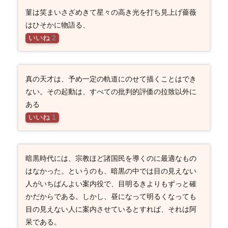
菫は笑まいさざめきて星々の高き光を打ち見上げ薔薇
はひそかに物語る、
いいね
2
真の天才は、予め一定の軌道にのせて描くことはでき
ない。その起動は、すべての批判的評価の拉致以外に
ある
いいね
1
暗黒時代には、宗教ほど諸国民を導くのに最適なもの
はなかった。というのも、暗黒の中では目の見えない
人がいちばんよい案内役で、目明るきよりもずっと確
かだからである。しかし、昼になって明るくなっても
目の見えない人に案内させているとすれば、それは阿
呆である。