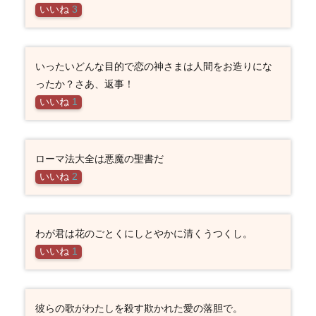
いいね
3
いったいどんな目的で恋の神さまは人間をお造りにな
ったか？さあ、返事！
いいね
1
ローマ法大全は悪魔の聖書だ
いいね
2
わが君は花のごとくにしとやかに清くうつくし。
いいね
1
彼らの歌がわたしを殺す欺かれた愛の落胆で。