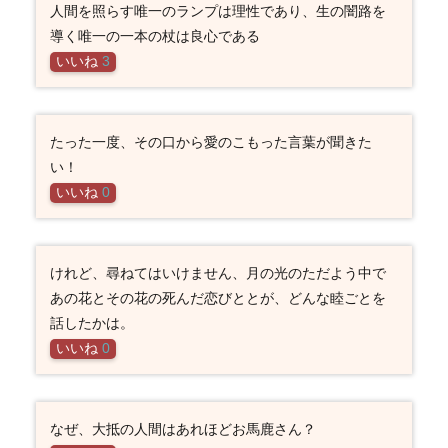
人間を照らす唯一のランプは理性であり、生の闇路を
導く唯一の一本の杖は良心である
いいね
3
たった一度、その口から愛のこもった言葉が聞きた
い！
いいね
0
けれど、尋ねてはいけません、月の光のただよう中で
あの花とその花の死んだ恋びととが、どんな睦ごとを
話したかは。
いいね
0
なぜ、大抵の人間はあれほどお馬鹿さん？