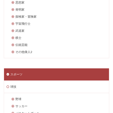
思想家
発明家
探検家・冒険家
宇宙飛行士
武道家
棋士
伝統芸能
その他偉人2
スポーツ
球技
野球
サッカー