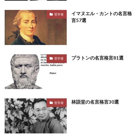
イマヌエル・カントの名言格
哲学者
言57選
プラトンの名言格言81選
哲学者
林語堂の名言格言30選
哲学者