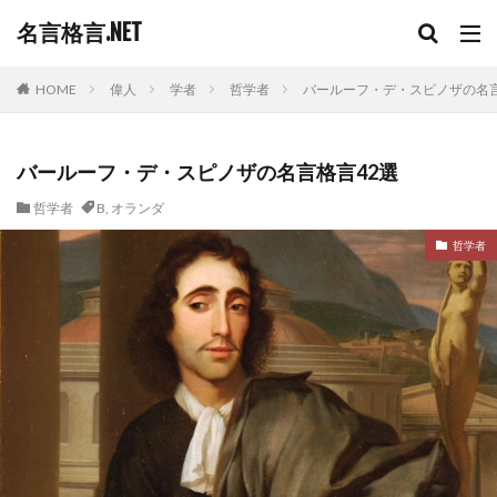
名言格言.NET
HOME
偉人
学者
哲学者
バールーフ・デ・スピノザの名言
バールーフ・デ・スピノザの名言格言42選
哲学者
B
,
オランダ
哲学者