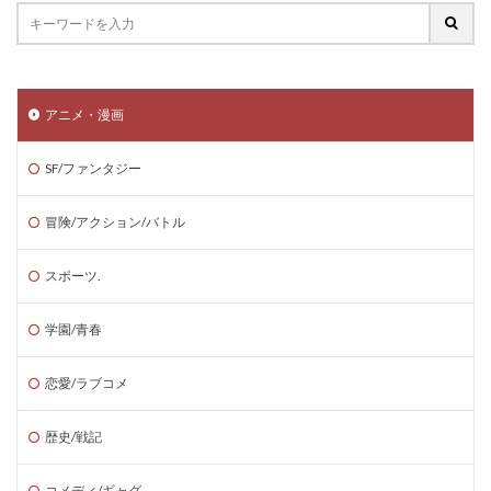
アニメ・漫画
SF/ファンタジー
冒険/アクション/バトル
スポーツ.
学園/青春
恋愛/ラブコメ
歴史/戦記
コメディ/ギャグ