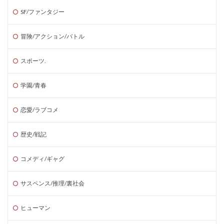
SF/ファンタジー
冒険/アクション/バトル
スポーツ.
学園/青春
恋愛/ラブコメ
歴史/戦記
コメディ/ギャグ
サスペンス/推理/裏社会
ヒューマン