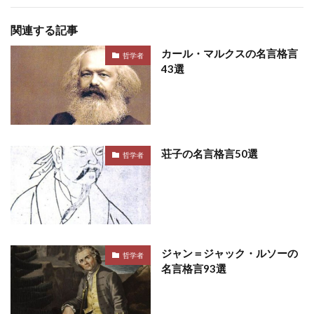
関連する記事
カール・マルクスの名言格言
哲学者
43選
荘子の名言格言50選
哲学者
ジャン＝ジャック・ルソーの
哲学者
名言格言93選