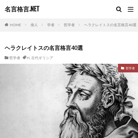
名言格言.NET
HOME
偉人
学者
哲学者
ヘラクレイトスの名言格言40選
ヘラクレイトスの名言格言40選
哲学者
H
,
古代ギリシア
哲学者