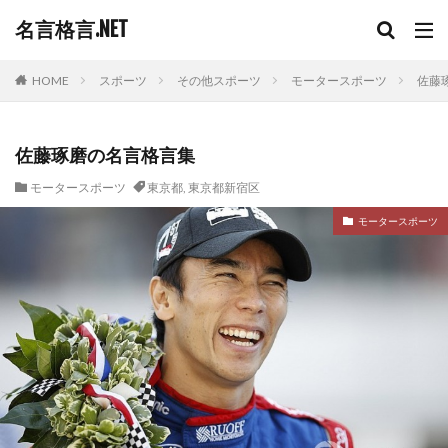
名言格言.NET
HOME
スポーツ
その他スポーツ
モータースポーツ
佐藤
佐藤琢磨の名言格言集
モータースポーツ
東京都
,
東京都新宿区
モータースポーツ