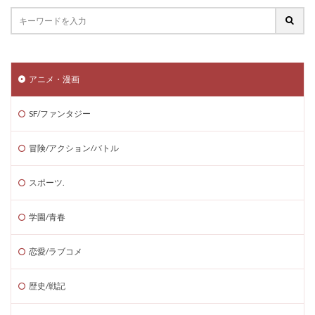
アニメ・漫画
SF/ファンタジー
冒険/アクション/バトル
スポーツ.
学園/青春
恋愛/ラブコメ
歴史/戦記