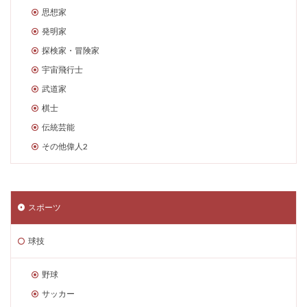
思想家
発明家
探検家・冒険家
宇宙飛行士
武道家
棋士
伝統芸能
その他偉人2
スポーツ
球技
野球
サッカー