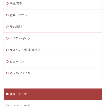
学園/青春
恋愛/ラブコメ
歴史/戦記
コメディ/ギャグ
サスペンス/推理/裏社会
ヒューマン
キッズ/ファミリー
映画・ドラマ
ジブリシリーズ