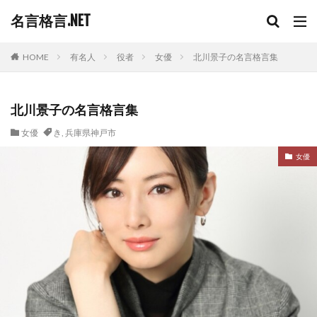
名言格言.NET
HOME
有名人
役者
女優
北川景子の名言格言集
北川景子の名言格言集
女優
き
,
兵庫県神戸市
女優