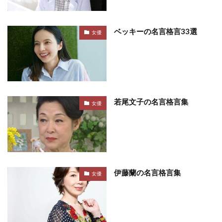
ベッキーの名言格言33選
女優
若尾文子の名言格言集
女優
伊藤蘭の名言格言集
女優