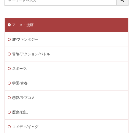
アニメ・漫画
SF/ファンタジー
冒険/アクション/バトル
スポーツ.
学園/青春
恋愛/ラブコメ
歴史/戦記
コメディ/ギャグ