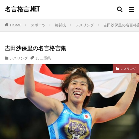
名言格言.NET
HOME
スポーツ
格闘技
レスリング
吉田沙保里の名言格
吉田沙保里の名言格言集
レスリング
よ
,
三重県
レスリング