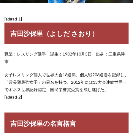
[ad#ad-1]
吉田沙保里（よしだ さおり）
職業：レスリング選手 誕生：1982年10月5日 出身：三重県津
市
女子レスリング個人で世界大会16連覇、個人戦206連勝を記録し、
「霊長類最強女子」の異名を持つ。2012年には13大会連続世界一
でギネス世界記録認定、国民栄誉賞受賞を成し遂げた。
[ad#ad-2]
吉田沙保里の名言格言