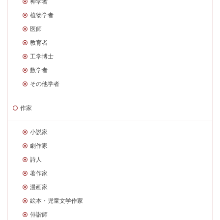
神学者
植物学者
医師
教育者
工学博士
数学者
その他学者
作家
小説家
劇作家
詩人
著作家
漫画家
絵本・児童文学作家
俳諧師