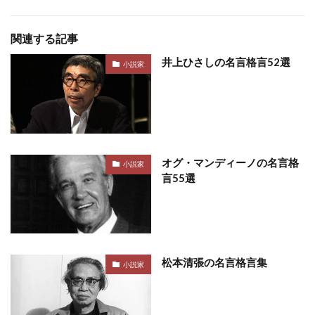
関連する記事
井上ひさしの名言格言52選
小説家
オグ・マンディーノの名言格
小説家
言55選
松本清張の名言格言集
小説家