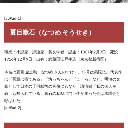
[ad#ad-1]
夏目漱石（なつめ そうせき）
職業：小説家、評論家、英文学者 誕生：1867年2月9日 死没：
1916年12月9日 出身：武蔵国江戸牛込（東京都新宿区）
本名は夏目 金之助（なつめ きんのすけ）。俳号は愚陀仏。代表作
は『吾輩は猫である』『坊っちゃん』『こゝろ』など。明治の文
豪として日本の千円紙幣の肖像にもなり、講演録「私の個人主
義」も知られている。漱石の私邸に門下生が集った会は木曜会と
呼ばれた。
[ad#ad-2]