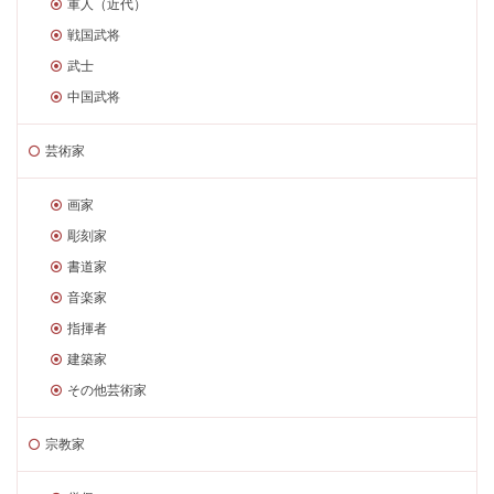
軍人（近代）
戦国武将
武士
中国武将
芸術家
画家
彫刻家
書道家
音楽家
指揮者
建築家
その他芸術家
宗教家