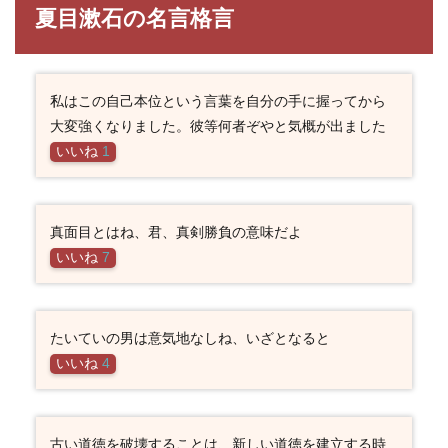
夏目漱石の名言格言
私はこの自己本位という言葉を自分の手に握ってから
大変強くなりました。彼等何者ぞやと気概が出ました
いいね
1
真面目とはね、君、真剣勝負の意味だよ
いいね
7
たいていの男は意気地なしね、いざとなると
いいね
4
古い道徳を破壊することは、新しい道徳を建立する時