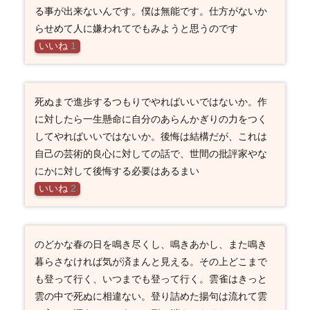
る事が出来ないんです。僕は無能です。仕方がないか
らせめて人に嫌われてでもみようと思うのです
いいね
1
死ぬまで進歩するつもりでやればいいではないか。作
に対したら一生懸命に自分のあらんかぎりの力をつく
してやればいいではないか。後悔は結構だが、これは
自己の芸術的良心に対しての話で、世間の批評家やな
にかに対して後悔する必要はあるまい
いいね
2
のどかな春の日を鳴き尽くし、鳴きあかし、また鳴き
暮らさなければ気が済まんと見える。その上どこまで
も登って行く、いつまでも登って行く。雲雀はきっと
雲の中で死ぬに相違ない。登り詰めた揚句は流れて雲