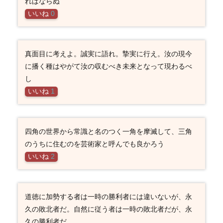
ればならぬ
いいね
0
真面目に考えよ。誠実に語れ。摯実に行え。汝の現今
に播く種はやがて汝の収むべき未来となって現わるべ
し
いいね
1
四角の世界から常識と名のつく一角を摩滅して、三角
のうちに住むのを芸術家と呼んでも良かろう
いいね
2
道徳に加勢する者は一時の勝利者には違いないが、永
久の敗北者だ。自然に従う者は一時の敗北者だが、永
久の勝利者だ