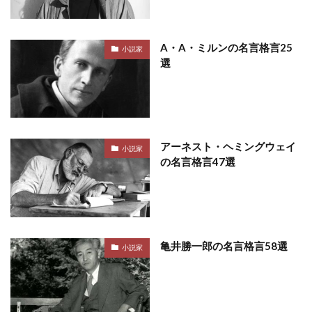
A・A・ミルンの名言格言25
小説家
選
アーネスト・ヘミングウェイ
小説家
の名言格言47選
亀井勝一郎の名言格言58選
小説家