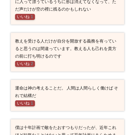
に入って漂うているうちに形は消えてなくなって、た
だ声だけが空の裡に残るのかもしれない
いいね
1
教えを受ける人だけが自分を開放する義務を有ってい
ると思うのは間違っています。教える人も己れを貴方
の前に打ち明けるのです
いいね
2
運命は神の考えることだ。 人間は人間らしく働けば そ
れで結構だ
いいね
1
僕は十年計画で敵をたおすつもりだったが、近年これ
ほど短気なことはないと思って百年計画にあらためま