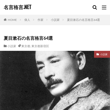
名言格言.NET
HOME
偉人
作家
小説家
夏目漱石の名言格言64選
夏目漱石の名言格言64選
小説家
東京都
,
東京都新宿区
小説家