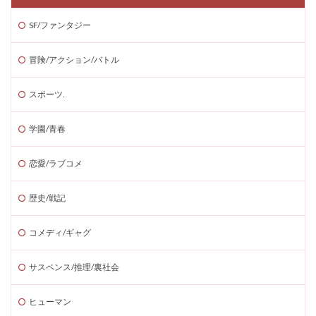
SF/ファンタジー
冒険/アクション/バトル
スポーツ.
学園/青春
恋愛/ラブコメ
歴史/戦記
コメディ/ギャグ
サスペンス/推理/裏社会
ヒューマン