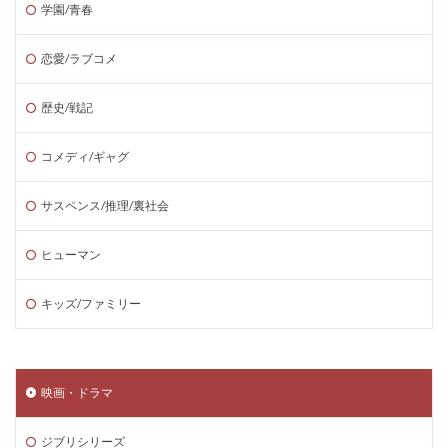
学園/青春
恋愛/ラブコメ
歴史/戦記
コメディ/ギャグ
サスペンス/推理/裏社会
ヒューマン
キッズ/ファミリー
映画・ドラマ
ジブリシリーズ