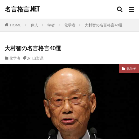
名言格言.NET
HOME
偉人
学者
化学者
大村智の名言格言40選
大村智の名言格言40選
化学者
お
,
山梨県
化学者