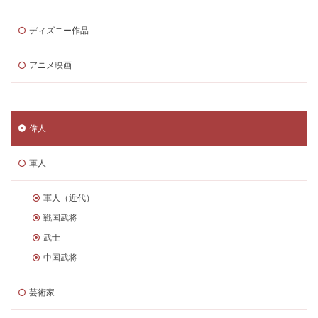
ディズニー作品
アニメ映画
偉人
軍人
軍人（近代）
戦国武将
武士
中国武将
芸術家