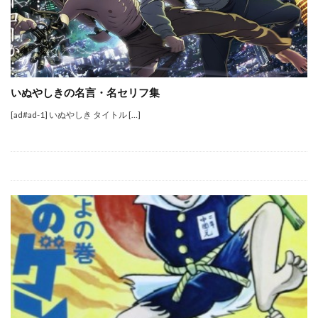
いぬやしきの名言・名セリフ集
[ad#ad-1] いぬやしき タイトル […]