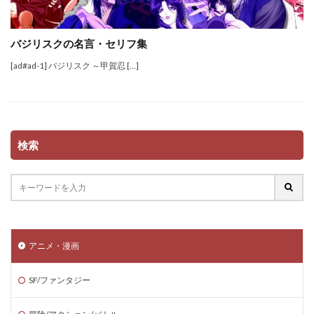
バジリスクの名言・セリフ集
[ad#ad-1] バジリスク ～甲賀忍 […]
検索
アニメ・漫画
SF/ファンタジー