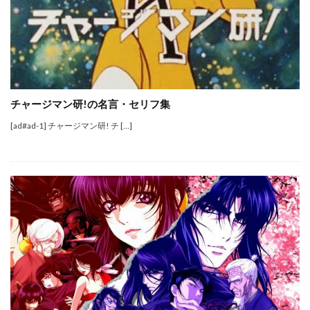
チャージマン研!の名言・セリフ集
[ad#ad-1] チャージマン研! チ […]