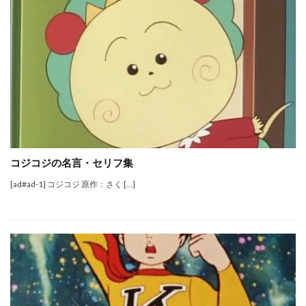
コジコジの名言・セリフ集
[ad#ad-1] コジコジ 原作：さく […]