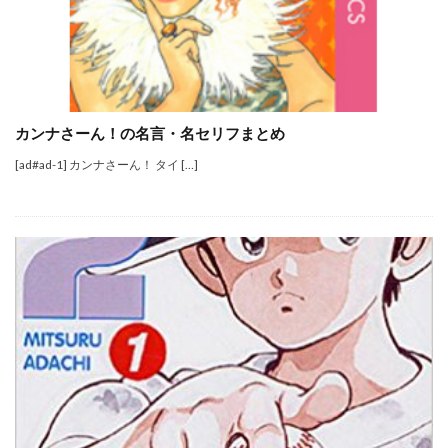
カンナさーん！の名言・名セリフまとめ
[ad#ad-1] カンナさーん！ タイ […]