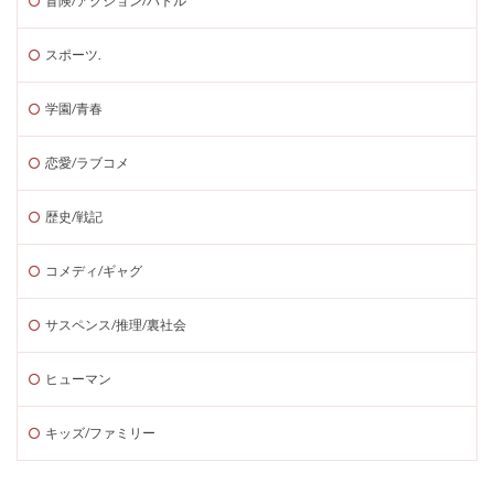
冒険/アクション/バトル
スポーツ.
学園/青春
恋愛/ラブコメ
歴史/戦記
コメディ/ギャグ
サスペンス/推理/裏社会
ヒューマン
キッズ/ファミリー