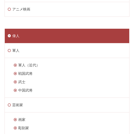
アニメ映画
偉人
軍人
軍人（近代）
戦国武将
武士
中国武将
芸術家
画家
彫刻家