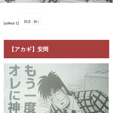
目次
[ad#ad-1]
1
【ア
カ
ギ】
安岡
【アカギ】安岡
1.1
安岡
（や
すお
か）
2
【ア
カ
ギ】
安岡
の名
言・