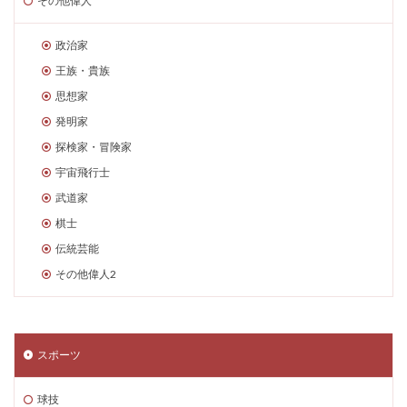
その他偉人
政治家
王族・貴族
思想家
発明家
探検家・冒険家
宇宙飛行士
武道家
棋士
伝統芸能
その他偉人2
スポーツ
球技