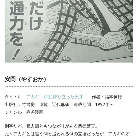
セリ
フ集
3
アカ
ギ
登場
人物
一覧
安岡（やすおか）
タイトル：
アカギ ～闇に降り立った天才～
作者：福本伸行
出版社：竹書房 連載：近代麻雀 連載期間：1992年 –
ジャンル：麻雀漫画
刑事だが、暴力団ともつながりがある悪徳警官。
元々アカギとは追う側と追われる側の立場だったが、アカギの才