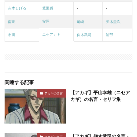
赤木しげる
鷲巣巌
-
-
安岡
南郷
竜崎
矢木圭次
ニセアカギ
市川
仰木武司
浦部
関連する記事
【アカギ】平山幸雄（ニセア
アカギの名言
カギ）の名言・セリフ集
【アカギ】仰木武司の名言・
アカギの名言