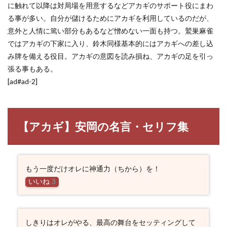
に触れて以降は対局場を用意するなどアカギのサポート役にまわ
る事が多い。自分が儲けるためにアカギを利用しているのだが、
意外と人情に篤い部分もあるなど憎めない一面も持つ。鷲巣麻雀
ではアカギの下家に入り、鈴木同様基本的にはアカギへの差し込
み牌を備える役目。アカギの意図を読み損ね、アカギの足を引っ
張る事もある。
[ad#ad-2]
【アカギ】安岡の名言・セリフ集
もう一度だけオレに神通力（ちから）を！
いいね
3
しきりはオレがやる、最高の舞台をセッティングして