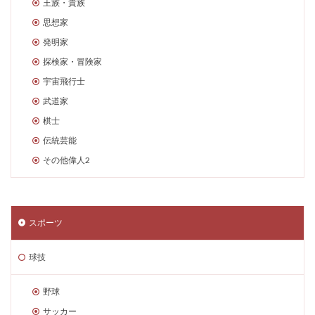
王族・貴族
思想家
発明家
探検家・冒険家
宇宙飛行士
武道家
棋士
伝統芸能
その他偉人2
スポーツ
球技
野球
サッカー