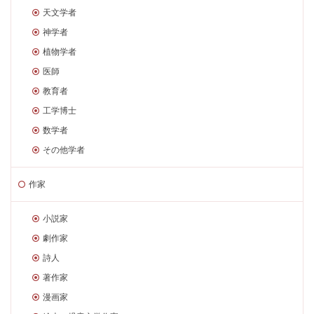
天文学者
神学者
植物学者
医師
教育者
工学博士
数学者
その他学者
作家
小説家
劇作家
詩人
著作家
漫画家