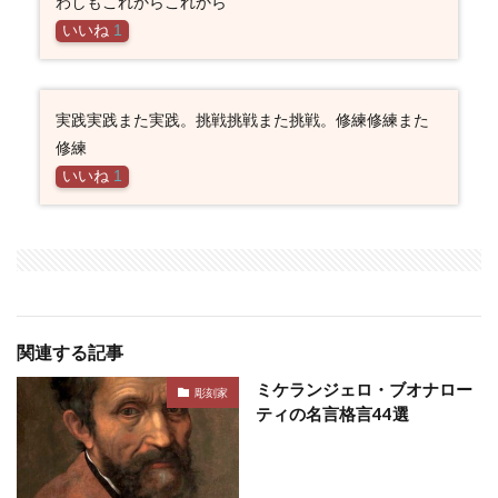
わしもこれからこれから
いいね
1
実践実践また実践。挑戦挑戦また挑戦。修練修練また
修練
いいね
1
関連する記事
ミケランジェロ・ブオナロー
彫刻家
ティの名言格言44選