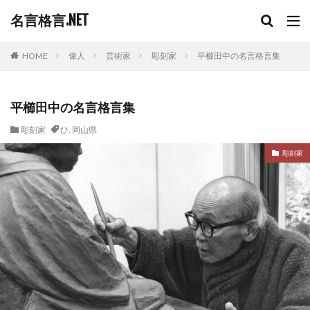
名言格言.NET
HOME
偉人
芸術家
彫刻家
平櫛田中の名言格言集
平櫛田中の名言格言集
彫刻家
ひ
,
岡山県
彫刻家