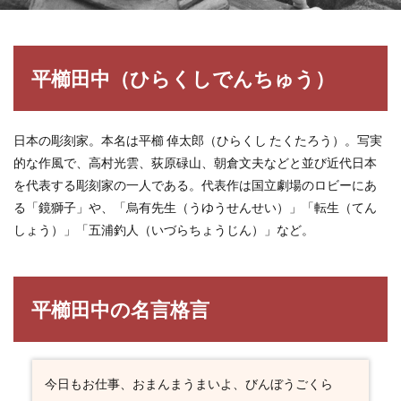
平櫛田中（ひらくしでんちゅう）
日本の彫刻家。本名は平櫛 倬太郎（ひらくし たくたろう）。写実
的な作風で、高村光雲、荻原碌山、朝倉文夫などと並び近代日本
を代表する彫刻家の一人である。代表作は国立劇場のロビーにあ
る「鏡獅子」や、「烏有先生（うゆうせんせい）」「転生（てん
しょう）」「五浦釣人（いづらちょうじん）」など。
平櫛田中の名言格言
今日もお仕事、おまんまうまいよ、びんぼうごくら