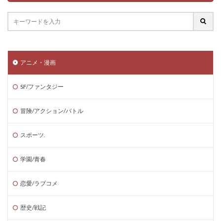
アニメ・漫画
SF/ファンタジー
冒険/アクション/バトル
スポーツ.
学園/青春
恋愛/ラブコメ
歴史/戦記