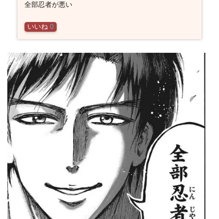
全部
忍者
が悪い
いいね
0