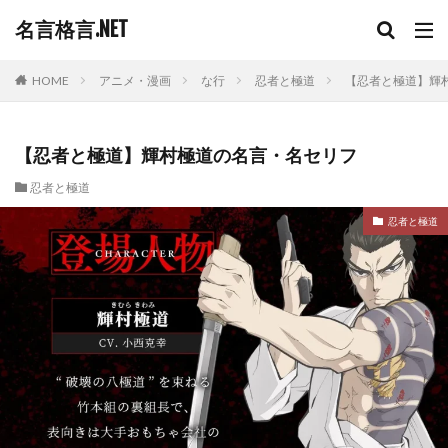
名言格言.NET
HOME
アニメ・漫画
な行
忍者と極道
【忍者と極道】輝
【忍者と極道】輝村極道の名言・名セリフ
忍者と極道
忍者と極道