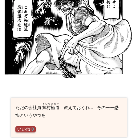
きむらきわみ
ただの会社員
輝村極道
教えておくれ… そのーー恐
怖というやつを
いいね
0