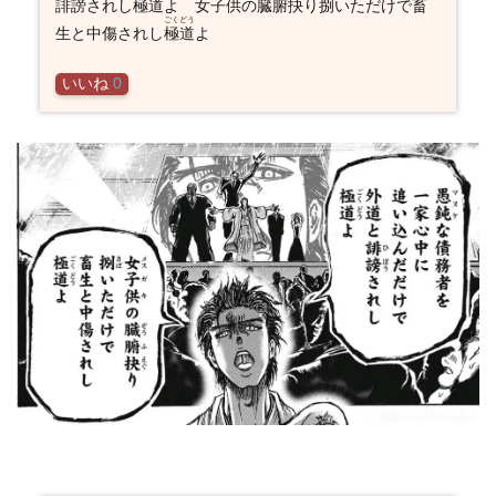
誹謗
されし
極道
よ
女子供
の
臓腑
抉
り
捌
いただけで畜
ごくどう
生と中傷されし
極道
よ
いいね
0