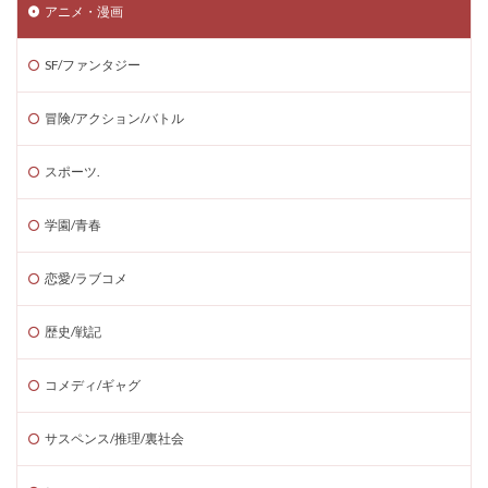
アニメ・漫画
SF/ファンタジー
冒険/アクション/バトル
スポーツ.
学園/青春
恋愛/ラブコメ
歴史/戦記
コメディ/ギャグ
サスペンス/推理/裏社会