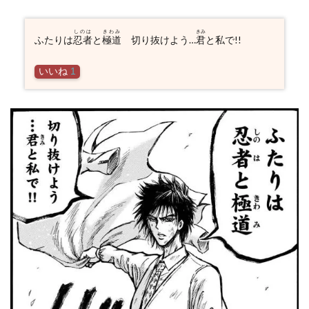
しのは
きわみ
きみ
ふたりは
忍者
と
極道
切り抜けよう…
君
と私で!!
いいね
1