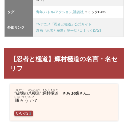
言・
名セ
リフ
タグ
青年
,
バトル/アクション
,
講談社
,コミックDAYS
3
TVアニメ『忍者と極道』公式サイト
忍者
外部リンク
漫画『忍者と極道』第一話 / コミックDAYS
と極
道の
登場
人物
一覧
【忍者と極道】輝村極道の名言・名セ
リフ
はかい
はちごくどう
きむらきわみ
“
破壊
の
八極道
”
輝村極道
さあ お嬢さん…
シャル・ウイ・ダンス
踊ろうか
？
いいね
1