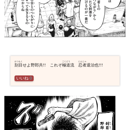
かつもく
ごくどう
にんじゃ
刮目
せよ野郎共!! これぞ
極道
流
忍者
退治也!!!
いいね
0