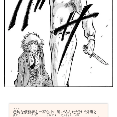
マヌケ
愚鈍
な債務者を一家心中に追い込んだだけで外道と
ひぼう
ごくどう
メスガキ
ぞうふ
えぐ
さば