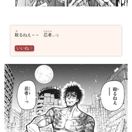
や
にんじゃ
殺
るねえ～～
忍者
…っ
いいね
0