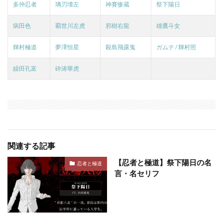
多仲忍者
璃刃壊左
神賽惨蔵
祭下陽日
病田色
覇世川左虎
邪樹右龍
雄鷹斗女
輝村極道
夢澤恒星
殺島飛露鬼
ガムテ / 輝村照
繰田孔富
砕涛華虎
関連する記事
【忍者と極道】祭下陽日の名
忍者と極道
言・名セリフ