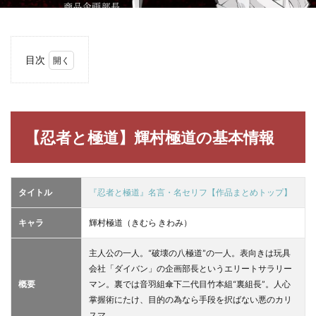
目次
1
【忍
者と
極
道】
【忍者と極道】輝村極道の基本情報
輝村
極道
の基
本情
タイトル
『忍者と極道』名言・名セリフ【作品まとめトップ】
報
2
キャラ
輝村極道（きむら きわみ）
【忍
者と
主人公の一人。“破壊の八極道”の一人。表向きは玩具
極
道】
会社「ダイバン」の企画部長というエリートサラリー
輝村
概要
マン。裏では音羽組傘下二代目竹本組“裏組長”。人心
極道
掌握術にたけ、目的の為なら手段を択ばない悪のカリ
の名
スマ。