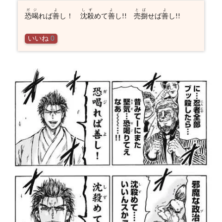
ガジ
よ
しず
よ
とば
よ
恐喝
れば
善
し！
沈殺
めて
善
し!!
売捌
せば
善
し!!
いいね
0