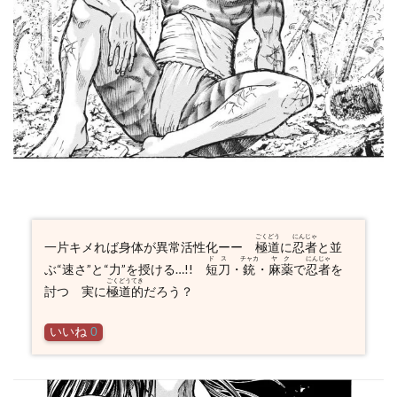
ごくどう
にんじゃ
一片キメれば身体が異常活性化ーー
極道
に
忍者
と並
ドス
チャカ
ヤク
にんじゃ
ぶ“速さ”と“力”を授ける…!!
短刀
・
銃
・
麻薬
で
忍者
を
ごくどうてき
討つ 実に
極道的
だろう？
いいね
0