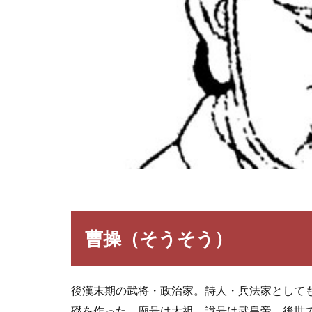
曹操（そうそう）
後漢末期の武将・政治家。詩人・兵法家として
礎を作った。廟号は太祖、諡号は武皇帝。後世