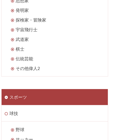
思想家
発明家
探検家・冒険家
宇宙飛行士
武道家
棋士
伝統芸能
その他偉人2
スポーツ
球技
野球
サッカー