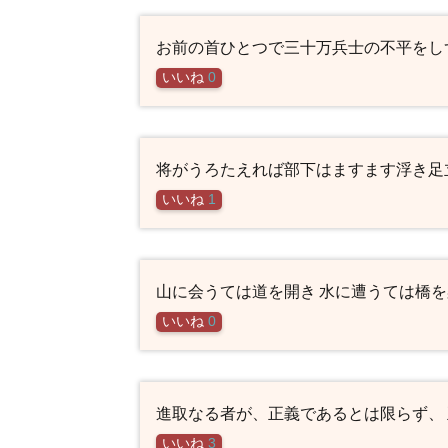
お前の首ひとつで三十万兵士の不平をし
いいね
0
将がうろたえれば部下はますます浮き足
いいね
1
山に会うては道を開き 水に遭うては橋を
いいね
0
進取なる者が、正義であるとは限らず、
いいね
3