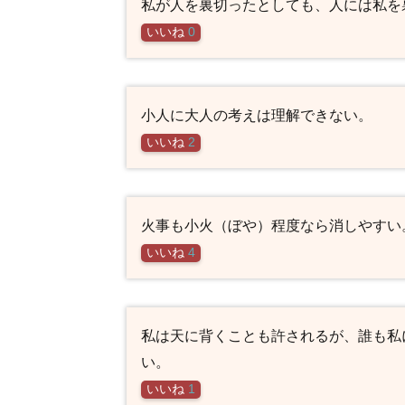
私が人を裏切ったとしても、人には私を
いいね
0
小人に大人の考えは理解できない。
いいね
2
火事も小火（ぼや）程度なら消しやすい
いいね
4
私は天に背くことも許されるが、誰も私に
い。
いいね
1