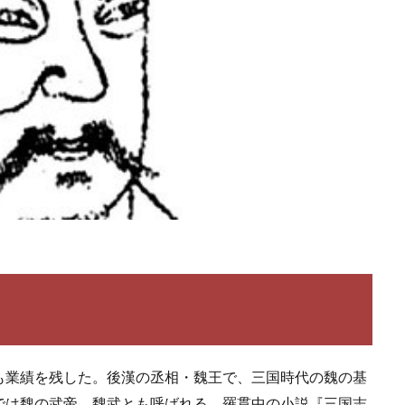
も業績を残した。後漢の丞相・魏王で、三国時代の魏の基
では魏の武帝、魏武とも呼ばれる。羅貫中の小説『三国志