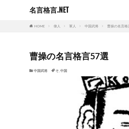
名言格言.NET
HOME
偉人
軍人
中国武将
曹操の名言格
曹操の名言格言57選
中国武将
そ
,
中国