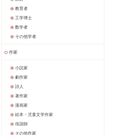
教育者
工学博士
数学者
その他学者
作家
小説家
劇作家
詩人
著作家
漫画家
絵本・児童文学作家
俳諧師
その他作家