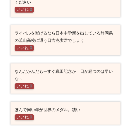
ください
いいね
0
ライバルを挙げるなら日本中学新を出している静岡県
の韮山高校に通う日吉克実君でしょう
いいね
0
なんだかんだもーすぐ織田記念か 日が経つのは早い
な～
いいね
0
ほんで同い年が世界のメダル。凄い
いいね
0