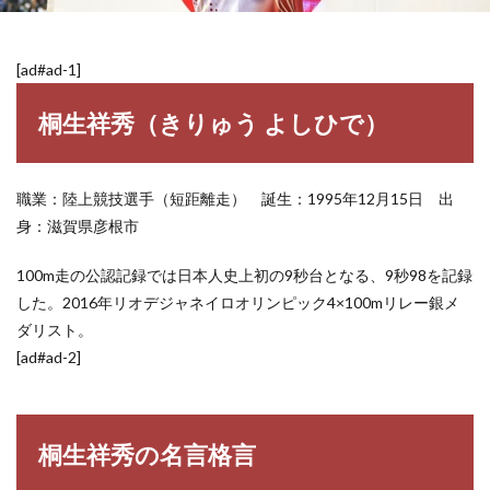
[ad#ad-1]
桐生祥秀（きりゅう よしひで）
職業：陸上競技選手（短距離走） 誕生：1995年12月15日 出
身：滋賀県彦根市
100m走の公認記録では日本人史上初の9秒台となる、9秒98を記録
した。2016年リオデジャネイロオリンピック4×100mリレー銀メ
ダリスト。
[ad#ad-2]
桐生祥秀の名言格言