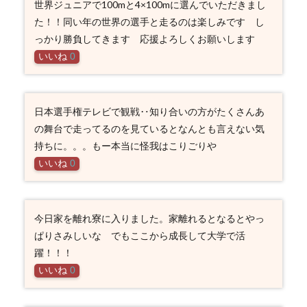
世界ジュニアで100mと4×100mに選んでいただきまし
た！！同い年の世界の選手と走るのは楽しみです し
っかり勝負してきます 応援よろしくお願いします
いいね
0
日本選手権テレビで観戦‥知り合いの方がたくさんあ
の舞台で走ってるのを見ているとなんとも言えない気
持ちに。。。もー本当に怪我はこりごりや
いいね
0
今日家を離れ寮に入りました。家離れるとなるとやっ
ぱりさみしいな でもここから成長して大学で活
躍！！！
いいね
0