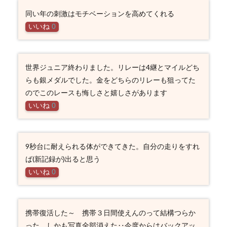
同い年の刺激はモチベーションを高めてくれる
いいね
0
世界ジュニア終わりました。リレーは4継とマイルどち
らも銀メダルでした。金をどちらのリレーも狙ってた
のでこのレースも悔しさと嬉しさがあります
いいね
0
9秒台に耐えられる体ができてきた。自分の走りをすれ
ば(新記録が)出ると思う
いいね
0
携帯復活した～ 携帯３日間使えんのって結構つらか
った。しかも写真全部消えた‥今度からはバックアッ