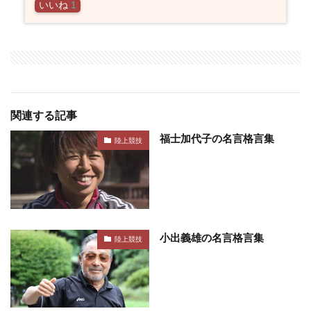
いいね
1
関連する記事
福士加代子の名言格言集
陸上競技
小出義雄の名言格言集
陸上競技