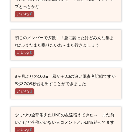
プとっとかな
いいね
0
初このメンバーで夕飯！！急に誘ったけどみんな集ま
れた♪まだまだ喋りたいわ～また行きましょう
いいね
0
8ヶ月ぶりの100m 風が＋3.3の追い風参考記録ですが
9秒87の9秒台を出すことができました
いいね
1
少しづつ全部消えたLINEの友達増えてきた～ まだ前
いたけど今俺がいない人コメントとかLINE待ってます
いいね
0