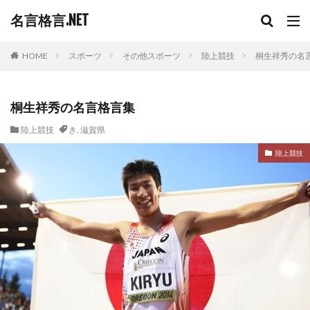
名言格言.NET
HOME
スポーツ
その他スポーツ
陸上競技
桐生祥秀の名
桐生祥秀の名言格言集
陸上競技
き
,
滋賀県
陸上競技