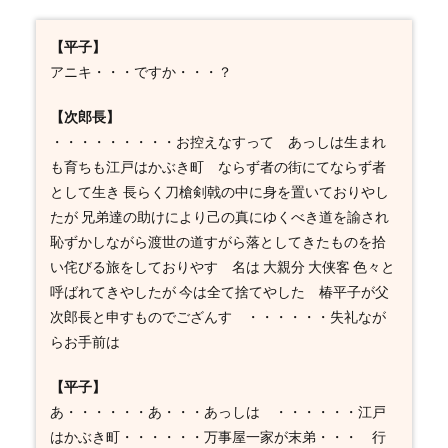
【平子】
アニキ・・・ですか・・・？
【次郎長】
・・・・・・・・・お控えなすって あっしは生まれ
も育ちも江戸はかぶき町 ならず者の街にてならず者
として生き 長らく刀槍剣戟の中に身を置いておりやし
たが 兄弟達の助けにより己の真にゆくべき道を諭され
恥ずかしながら渡世の道すがら落としてきたものを拾
い侘びる旅をしておりやす 名は 大親分 大侠客 色々と
呼ばれてきやしたが 今は全て捨てやした 椿平子が父
次郎長と申すものでござんす ・・・・・・失礼なが
らお手前は
【平子】
あ・・・・・・あ・・・あっしは ・・・・・・江戸
はかぶき町・・・・・・万事屋一家が末弟・・・ 行