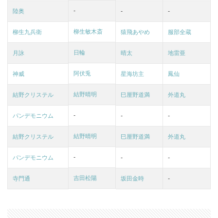
-
陸奥
-
-
柳生敏木斎
柳生九兵衛
猿飛あやめ
服部全蔵
日輪
月詠
晴太
地雷亜
阿伏兎
神威
星海坊主
鳳仙
結野晴明
結野クリステル
巳厘野道満
外道丸
-
パンデモニウム
-
-
結野晴明
結野クリステル
巳厘野道満
外道丸
-
パンデモニウム
-
-
吉田松陽
寺門通
坂田金時
-