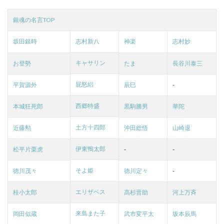
銀魂の名言TOP
坂田銀時
志村新八
神楽
志村妙
キャサリン
お登勢
たま
長谷川泰三
屁怒絽
平賀源外
辰巳
-
西郷特盛
本城狂死郎
黒駒勝男
華陀
土方十四郎
近藤勲
沖田総悟
山崎退
伊東鴨太郎
松平片栗虎
-
-
そよ姫
徳川茂々
徳川定々
-
エリザベス
桂小太郎
高杉晋助
河上万斉
来島また子
岡田似蔵
武市変平太
坂本辰馬