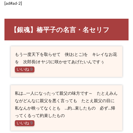
[ad#ad-2]
【銀魂】椿平子の名言・名セリフ
もう一度天下を取らせて 侠(おとこ)を キレイなお花
を 次郎長(オヤジ)に咲かせてあげたいんですぅ
いいね
9
私は…一人になったって親父の味方です～ たとえみん
ながどんなに親父を悪く言っても たとえ親父の目に
私なんか映ってなくとも …約…束したもの 必ず…帰
ってくるって約束したもの
いいね
9