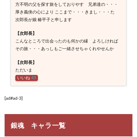
方不明の父を探す旅をしておりやす 兄弟達の・・・
厚き義侠の心により ここまで・・・きまし・・・た
次郎長が娘 椿平子と申します
【次郎長】
こんなところで出会ったのも何かの縁 よろしければ
その旅・・・あっしもご一緒させちゃくれやせんか
【次郎長】
ただいま
いいね
49
[ad#ad-3]
銀魂 キャラ一覧