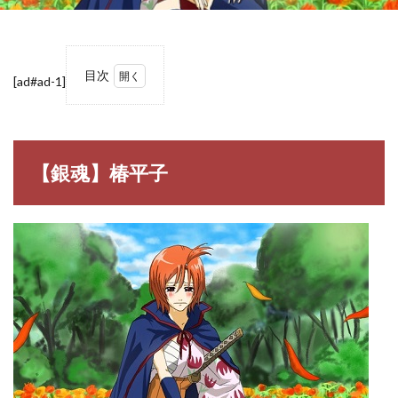
目次
[ad#ad-1]
1
【銀
魂】
椿平
子
【銀魂】椿平子
1.1
椿平
子
（ち
ん ぴ
ら
こ）
2
【銀
魂】
椿平
子の