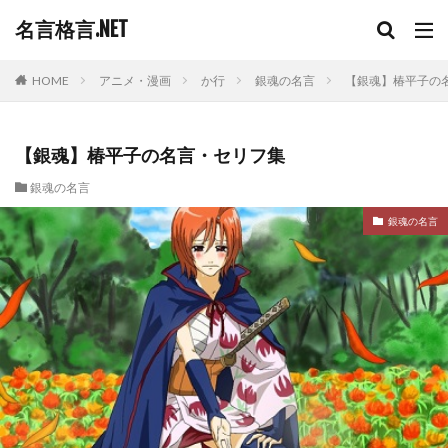
名言格言.NET
HOME
アニメ・漫画
か行
銀魂の名言
【銀魂】椿平子の
【銀魂】椿平子の名言・セリフ集
銀魂の名言
銀魂の名言