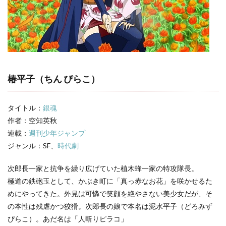
名
言・
名セ
リフ
3
銀
魂
キャ
椿平子（ちん ぴらこ）
ラ一
覧
タイトル：
銀魂
作者：空知英秋
連載：
週刊少年ジャンプ
ジャンル：SF、
時代劇
次郎長一家と抗争を繰り広げていた植木蜂一家の特攻隊長。
極道の鉄砲玉として、かぶき町に「真っ赤なお花」を咲かせるた
めにやってきた。外見は可憐で笑顔を絶やさない美少女だが、そ
の本性は残虐かつ狡猾。次郎長の娘で本名は泥水平子（どろみず
ぴらこ）。あだ名は「人斬りピラコ」