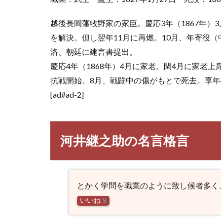
越後長岡藩牧野家の家臣。慶応3年（1867年）
を解決。但し翌年11月に再燃。10月、年寄役
洛、朝廷に建言書提出。
慶応4年（1868年）4月に家老。閏4月に家老
抗戦開始。8月、戦闘中の傷がもとで死去。享年
[ad#ad-2]
河井継之助の名言格言
とかく学問を職業のように致し候者多く
いいね
9