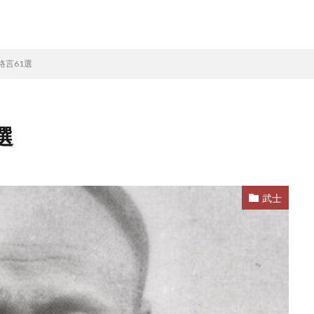
格言61選
選
武士