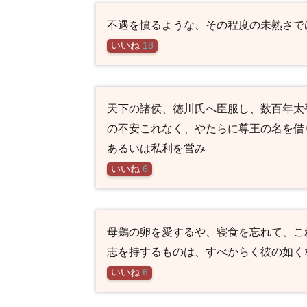
不遇を憤るような、その程度の未熟さで
いいね
18
天下の諸侯、徳川氏へ臣服し、数百年太
の不安これなく、やたらに尊王の名を借
あるいは私利を営み
いいね
6
母鶏の卵を愛するや、寝食を忘れて、こ
志を持するものは、すべからく彼の如く
いいね
6