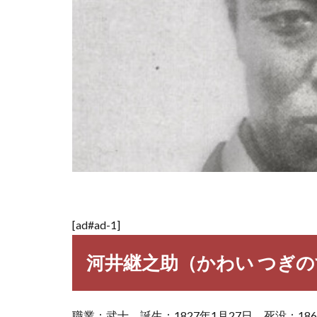
[ad#ad-1]
河井継之助（かわい つぎ
職業：武士 誕生：1827年1月27日 死没：1