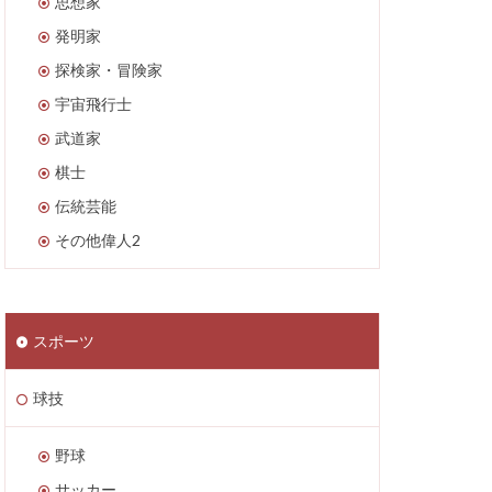
思想家
発明家
探検家・冒険家
宇宙飛行士
武道家
棋士
伝統芸能
その他偉人2
スポーツ
球技
野球
サッカー