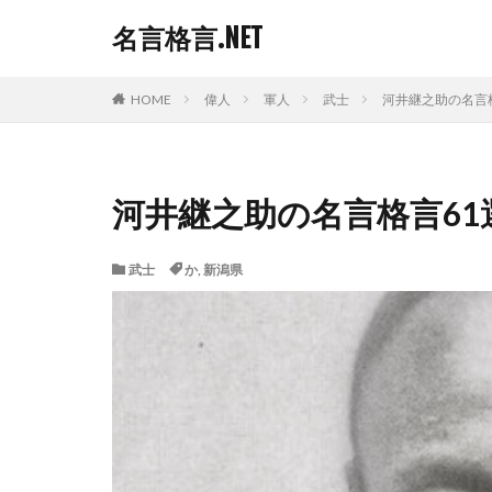
名言格言.NET
HOME
偉人
軍人
武士
河井継之助の名言
河井継之助の名言格言61
武士
か
,
新潟県