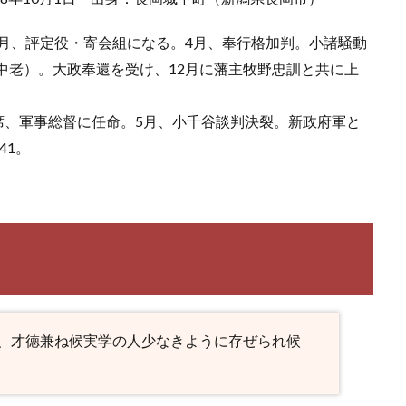
3月、評定役・寄会組になる。4月、奉行格加判。小諸騒動
（中老）。大政奉還を受け、12月に藩主牧野忠訓と共に上
上席、軍事総督に任命。5月、小千谷談判決裂。新政府軍と
41。
、才徳兼ね候実学の人少なきように存ぜられ候