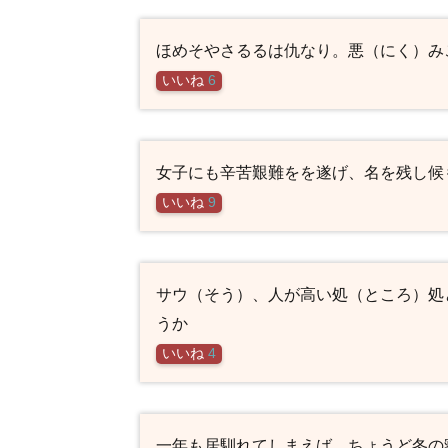
ほめそやさるるは仇なり。悪（にく）み
いいね
6
女子にも辛苦艱難をを遂げ、名を残し候
いいね
9
サウ（そう）、人が高い処（ところ）処
うか
いいね
4
一年も居馴れてしまえば、ちょうど冬の