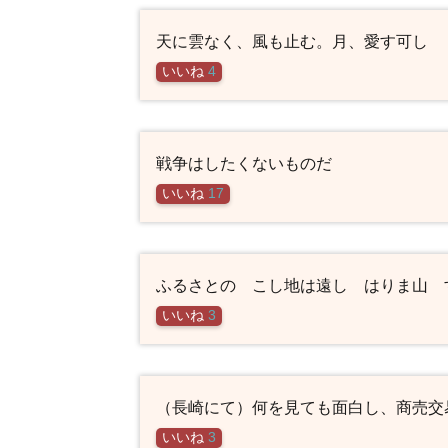
天に雲なく、風も止む。月、愛す可し
いいね
4
戦争はしたくないものだ
いいね
17
ふるさとの こし地は遠し はりま山 
いいね
3
（長崎にて）何を見ても面白し、商売交
いいね
3