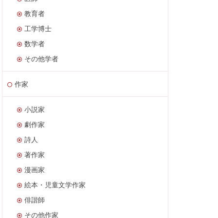
教育者
工学博士
数学者
その他学者
作家
小説家
劇作家
詩人
著作家
漫画家
絵本・児童文学作家
俳諧師
その他作家