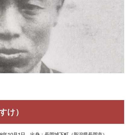
のすけ）
868年10月1日 出身：長岡城下町（新潟県長岡市）