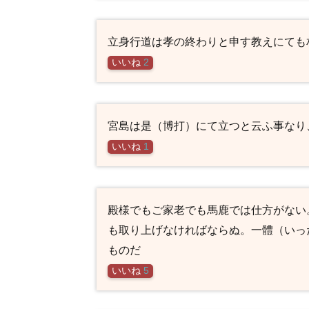
立身行道は孝の終わりと申す教えにても
いいね
2
宮島は是（博打）にて立つと云ふ事なり
いいね
1
殿様でもご家老でも馬鹿では仕方がない
も取り上げなければならぬ。一體（いっ
ものだ
いいね
5