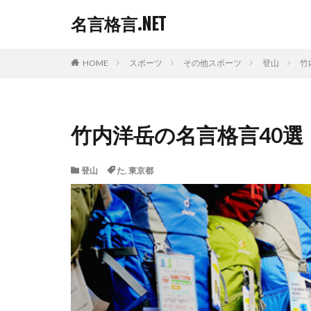
名言格言.NET
HOME
スポーツ
その他スポーツ
登山
竹
竹内洋岳の名言格言40選
登山
た
,
東京都