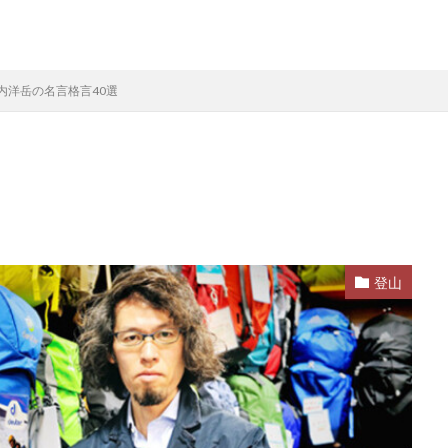
内洋岳の名言格言40選
登山