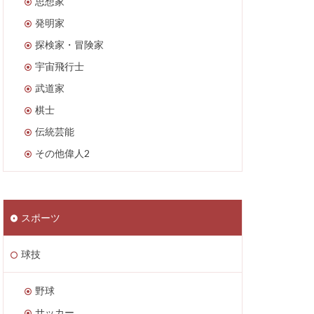
思想家
発明家
探検家・冒険家
宇宙飛行士
武道家
棋士
伝統芸能
その他偉人2
スポーツ
球技
野球
サッカー