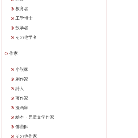
教育者
工学博士
数学者
その他学者
作家
小説家
劇作家
詩人
著作家
漫画家
絵本・児童文学作家
俳諧師
その他作家