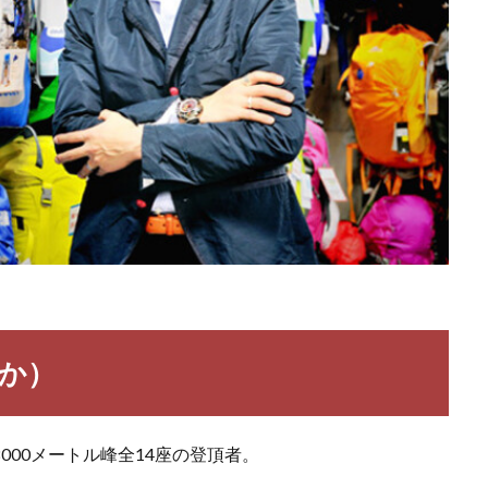
たか）
000メートル峰全14座の登頂者。