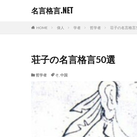
名言格言.NET
HOME
偉人
学者
哲学者
荘子の名言格言5
荘子の名言格言50選
哲学者
そ
,
中国