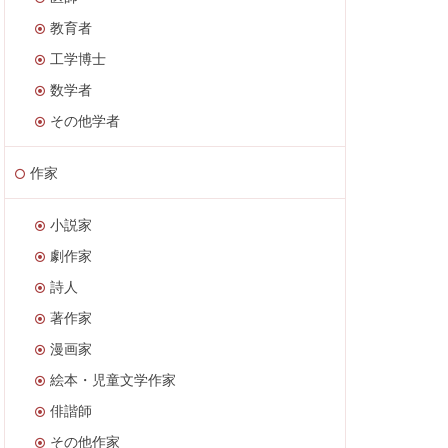
教育者
工学博士
数学者
その他学者
作家
小説家
劇作家
詩人
著作家
漫画家
絵本・児童文学作家
俳諧師
その他作家