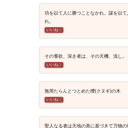
功を以て人に勝つことなかれ。謀を以て
れ。
いいね
1
その耆欲、深き者は、その天機、浅し。
いいね
1
無用たらんとつとめた櫟(クヌギ)の木
いいね
2
聖人なる者は天地の美に基づきて万物の