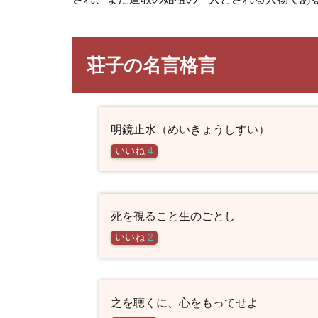
荘子の名言格言
明鏡止水（めいきょうしすい）
いいね
4
死を視ること生のごとし
いいね
2
之を聴くに、心をもってせよ