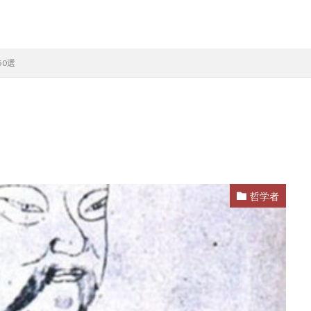
0選
哲学者