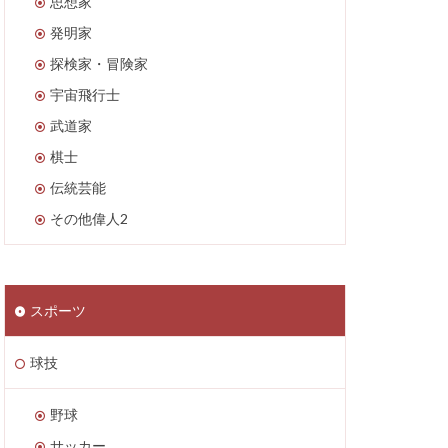
思想家
発明家
探検家・冒険家
宇宙飛行士
武道家
棋士
伝統芸能
その他偉人2
スポーツ
球技
野球
サッカー