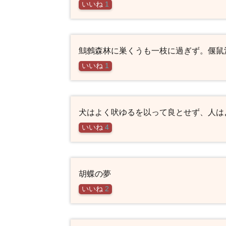
いいね
1
鷦鷯森林に巣くうも一枝に過ぎず。偃鼠
いいね
1
犬はよく吠ゆるを以って良とせず、人は
いいね
4
胡蝶の夢
いいね
2