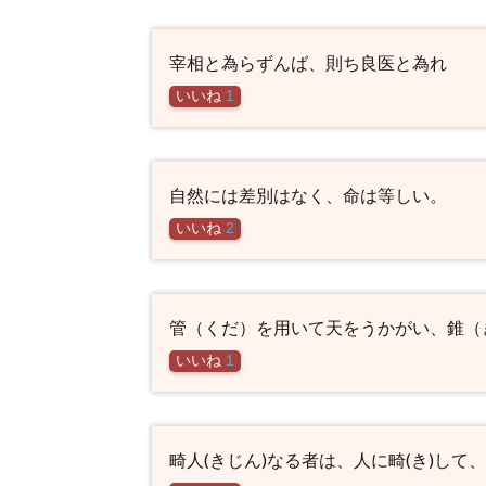
宰相と為らずんば、則ち良医と為れ
いいね
1
自然には差別はなく、命は等しい。
いいね
2
管（くだ）を用いて天をうかがい、錐（
いいね
1
畸人(きじん)なる者は、人に畸(き)して