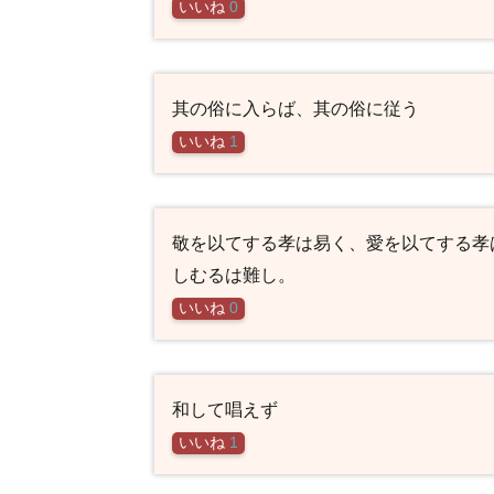
いいね
0
其の俗に入らば、其の俗に従う
いいね
1
敬を以てする孝は易く、愛を以てする孝
しむるは難し。
いいね
0
和して唱えず
いいね
1