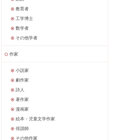
教育者
工学博士
数学者
その他学者
作家
小説家
劇作家
詩人
著作家
漫画家
絵本・児童文学作家
俳諧師
その他作家