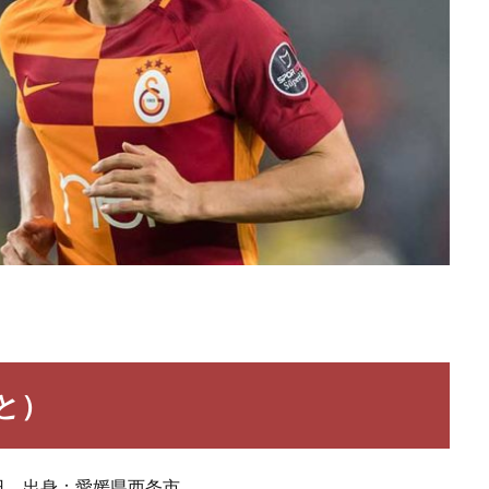
と）
2日 出身：愛媛県西条市