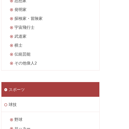
思想家
発明家
探検家・冒険家
宇宙飛行士
武道家
棋士
伝統芸能
その他偉人2
スポーツ
球技
野球
サッカー