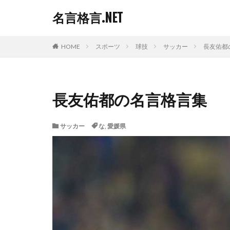
名言格言.NET
HOME
スポーツ
球技
サッカー
長友佑都
長友佑都の名言格言集
サッカー
な
,
愛媛県