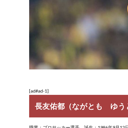
[ad#ad-1]
長友佑都（ながとも ゆう
職業：プロサッカー選手 誕生：1986年9月1