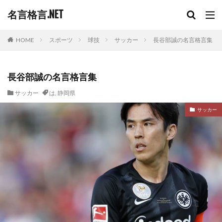
名言格言.NET
HOME
スポーツ
球技
サッカー
長谷部誠の名言格言集
長谷部誠の名言格言集
サッカー
は
,
静岡県
サッカー