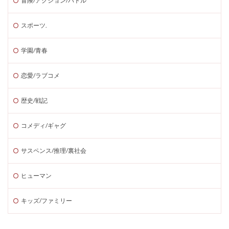
冒険/アクション/バトル
スポーツ.
学園/青春
恋愛/ラブコメ
歴史/戦記
コメディ/ギャグ
サスペンス/推理/裏社会
ヒューマン
キッズ/ファミリー