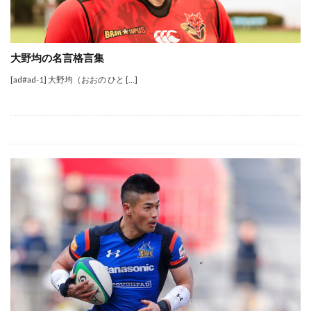
大野均の名言格言集
[ad#ad-1] 大野均（おおの ひと […]