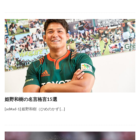
姫野和樹の名言格言15選
[ad#ad-1] 姫野和樹（ひめのかず […]