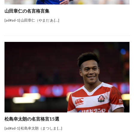
山田章仁の名言格言集
[ad#ad-1] 山田章仁（やまだ あ […]
松島幸太朗の名言格言15選
[ad#ad-1] 松島幸太朗（まつしま […]