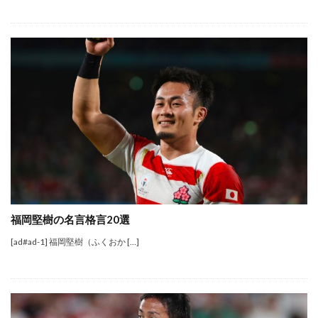
福岡堅樹の名言格言20選
[ad#ad-1] 福岡堅樹（ふくおか […]