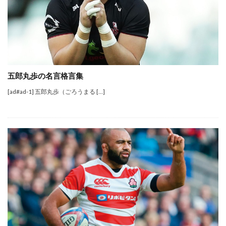
五郎丸歩の名言格言集
[ad#ad-1] 五郎丸歩（ごろうまる […]