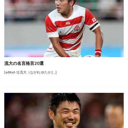
流大の名言格言20選
[ad#ad-1] 流大（ながれ ゆたか […]