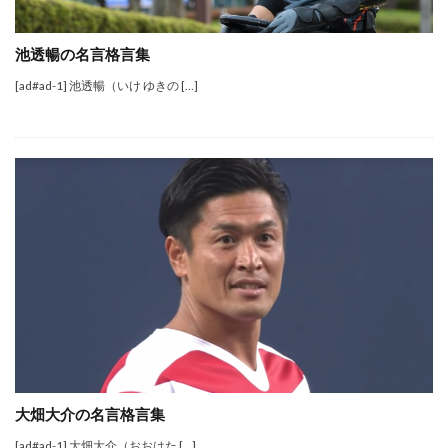
池透暢の名言格言集
[ad#ad-1] 池透暢（いけ ゆきの […]
大畑大介の名言格言集
[ad#ad-1] 大畑大介（おおはた […]