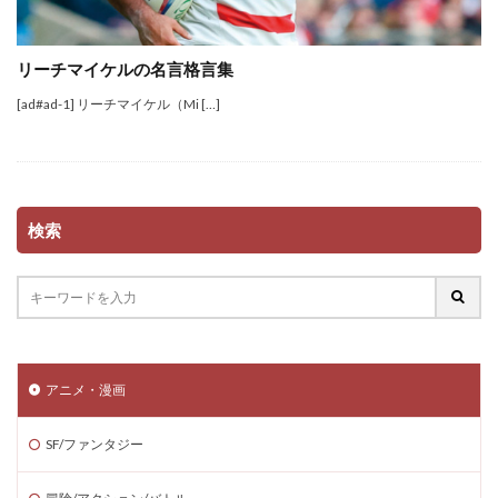
リーチマイケルの名言格言集
[ad#ad-1] リーチマイケル（Mi […]
検索
アニメ・漫画
SF/ファンタジー