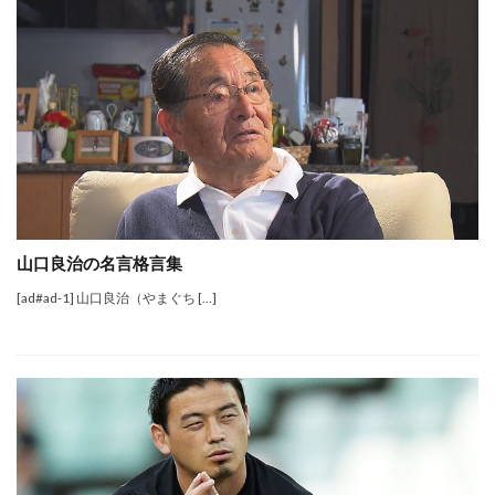
山口良治の名言格言集
[ad#ad-1] 山口良治（やまぐち […]