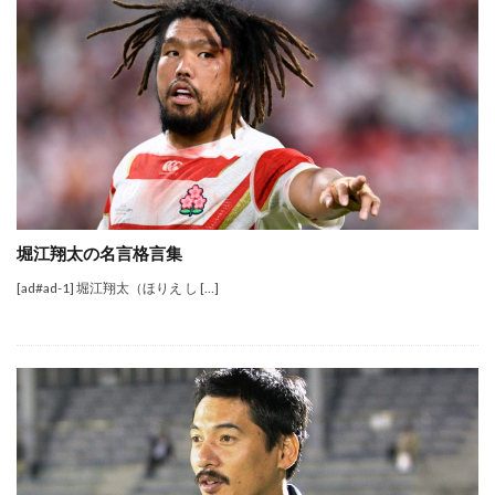
堀江翔太の名言格言集
[ad#ad-1] 堀江翔太（ほりえ し […]