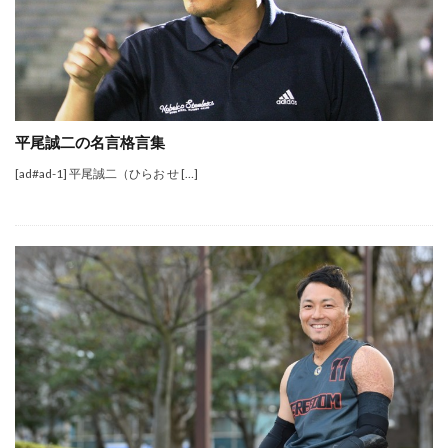
平尾誠二の名言格言集
[ad#ad-1] 平尾誠二（ひらお せ […]