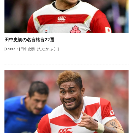
田中史朗の名言格言22選
[ad#ad-1] 田中史朗（たなか ふ […]