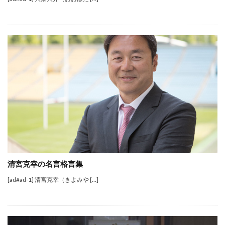
清宮克幸の名言格言集
[ad#ad-1] 清宮克幸（きよみや […]