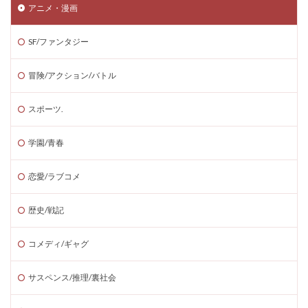
アニメ・漫画
SF/ファンタジー
冒険/アクション/バトル
スポーツ.
学園/青春
恋愛/ラブコメ
歴史/戦記
コメディ/ギャグ
サスペンス/推理/裏社会