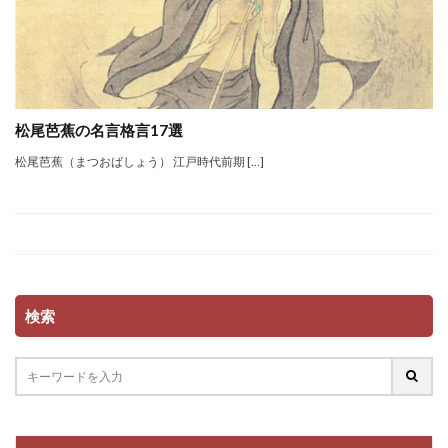
松尾芭蕉の名言格言17選
松尾芭蕉（まつおばしょう） 江戸時代前期 […]
検索