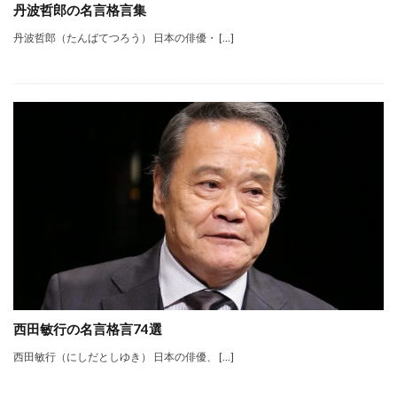
丹波哲郎の名言格言集
丹波哲郎（たんばてつろう） 日本の俳優・ […]
西田敏行の名言格言74選
西田敏行（にしだとしゆき） 日本の俳優、 […]