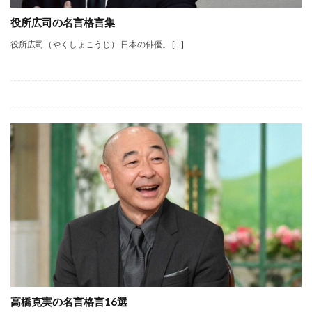
役所広司の名言格言集
役所広司（やくしょこうじ） 日本の俳優。 […]
高橋克実の名言格言16選