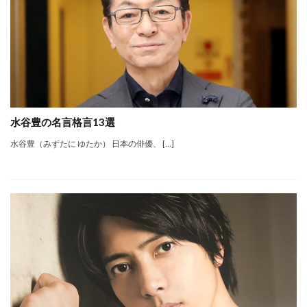
水谷豊の名言格言13選
水谷豊（みずたに ゆたか） 日本の俳優、 […]