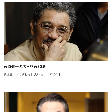
萩原健一の名言格言30選
萩原健一（はぎわら けんいち） 日本の俳 […]