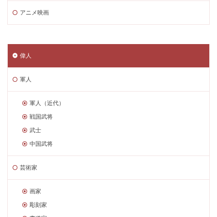
アニメ映画
偉人
軍人
軍人（近代）
戦国武将
武士
中国武将
芸術家
画家
彫刻家