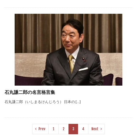
石丸謙二郎の名言格言集
石丸謙二郎（いしまるけんじろう） 日本の […]
Prev
1
2
3
4
Next