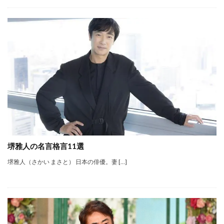
堺雅人の名言格言11選
堺雅人（さかい まさと） 日本の俳優。妻 […]