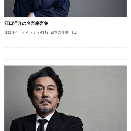
江口洋介の名言格言集
江口洋介（えぐちようすけ） 日本の俳優、 […]