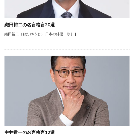
織田裕二の名言格言20選
織田裕二（おだ ゆうじ） 日本の俳優、歌 […]
中井貴一の名言格言12選