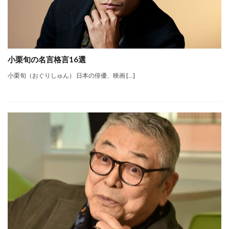
小栗旬の名言格言16選
小栗旬（おぐりしゅん） 日本の俳優、映画 […]