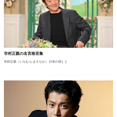
市村正親の名言格言集
市村正親（いちむら まさちか） 日本の俳 […]