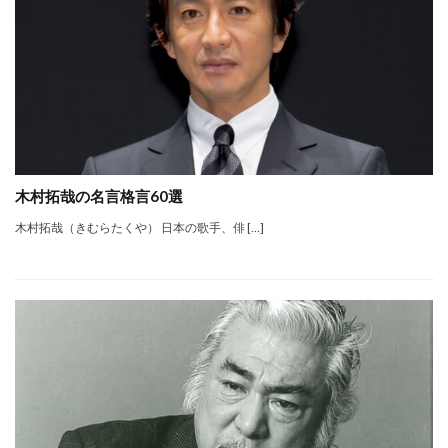
木村拓哉の名言格言60選
木村拓哉（きむらたくや） 日本の歌手、俳 […]