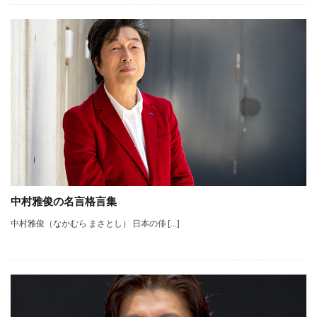
中村雅俊の名言格言集
中村雅俊（なかむら まさとし） 日本の俳 […]