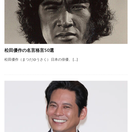
松田優作の名言格言50選
松田優作（まつだゆうさく） 日本の俳優、 […]