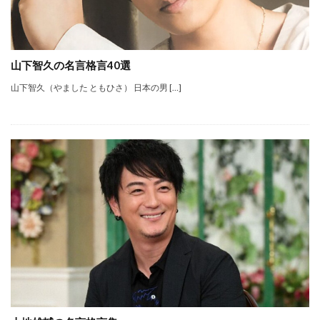
山下智久の名言格言40選
山下智久（やました ともひさ） 日本の男 […]