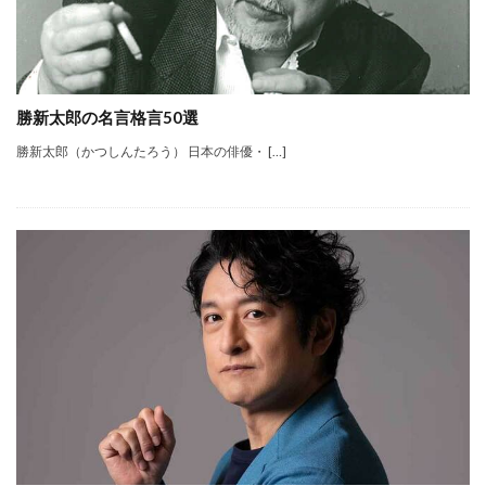
勝新太郎の名言格言50選
勝新太郎（かつしんたろう） 日本の俳優・ […]