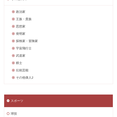
政治家
王族・貴族
思想家
発明家
探検家・冒険家
宇宙飛行士
武道家
棋士
伝統芸能
その他偉人2
スポーツ
球技