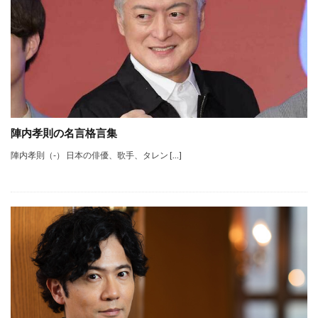
陣内孝則の名言格言集
陣内孝則（‐） 日本の俳優、歌手、タレン […]