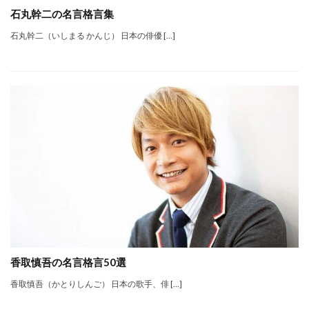
石丸幹二の名言格言集
石丸幹二（いしまる かんじ） 日本の俳優 […]
香取慎吾の名言格言50選
香取慎吾（かとりしんご） 日本の歌手、俳 […]