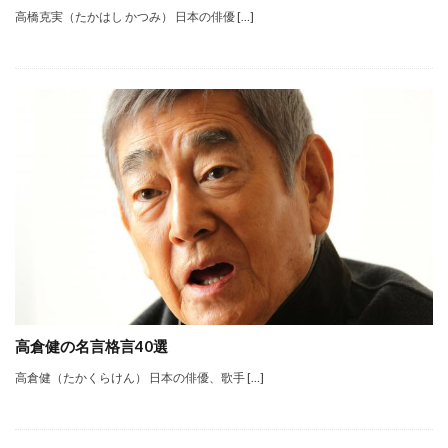
高橋克実（たかはし かつみ） 日本の俳優 […]
高倉健の名言格言40選
高倉健（たかくらけん） 日本の俳優、歌手 […]