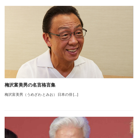
梅沢富美男の名言格言集
梅沢富美男（うめざわ とみお） 日本の俳 […]