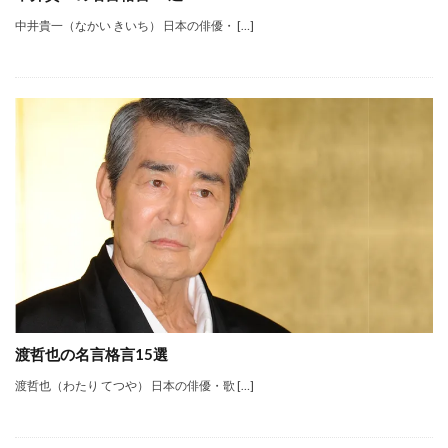
中井貴一（なかい きいち） 日本の俳優・ […]
渡哲也の名言格言15選
渡哲也（わたり てつや） 日本の俳優・歌 […]