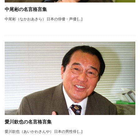
中尾彬の名言格言集
中尾彬（なかおあきら） 日本の俳優・声優 […]
愛川欽也の名言格言集
愛川欽也（あいかわきんや） 日本の男性俳 […]