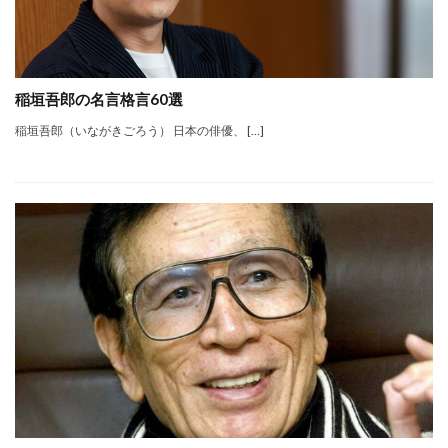
稲垣吾郎の名言格言60選
稲垣吾郎（いながきごろう） 日本の俳優、 […]