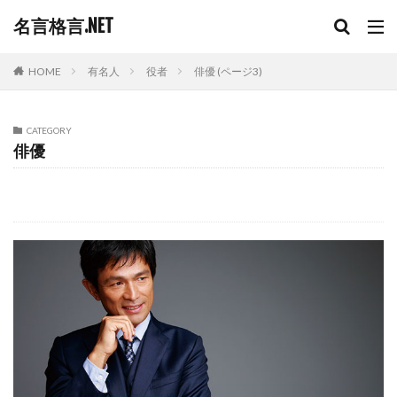
名言格言.NET
HOME
有名人
役者
俳優 (ページ3)
CATEGORY
俳優