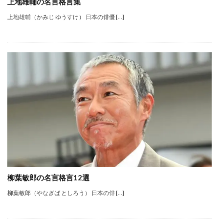
上地雄輔の名言格言集
上地雄輔（かみじ ゆうすけ） 日本の俳優 […]
柳葉敏郎の名言格言12選
柳葉敏郎（やなぎば としろう） 日本の俳 […]