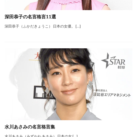
深田恭子の名言格言11選
深田恭子（ふかだきょうこ） 日本の女優。 […]
水川あさみの名言格言集
水川あさみ（みずかわ あさみ） 日本の女 […]