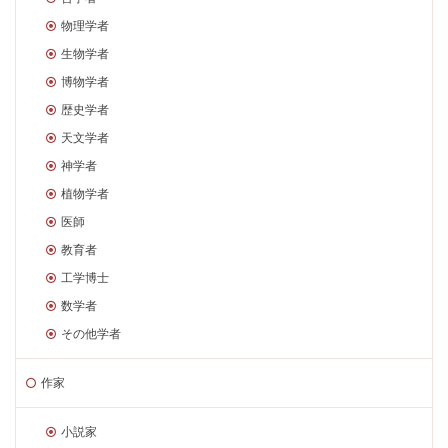
物理学者
生物学者
博物学者
歴史学者
天文学者
神学者
植物学者
医師
教育者
工学博士
数学者
その他学者
作家
小説家