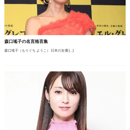
森口瑤子の名言格言集
森口瑤子（もりぐち ようこ） 日本の女優 […]