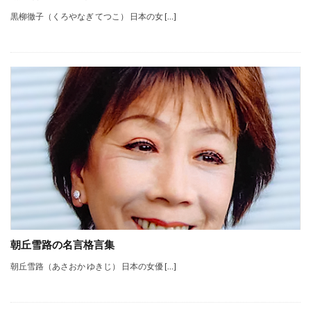
黒柳徹子（くろやなぎ てつこ） 日本の女 […]
朝丘雪路の名言格言集
朝丘雪路（あさおか ゆきじ） 日本の女優 […]