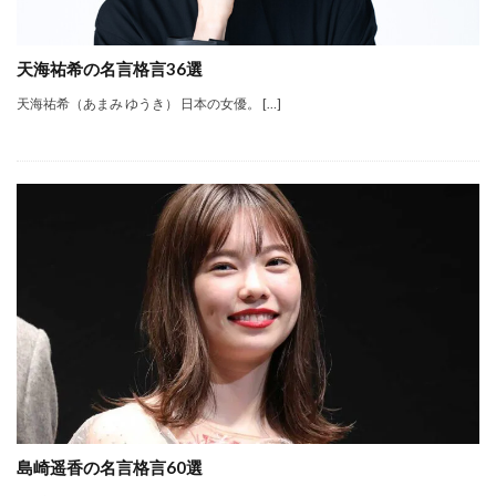
天海祐希の名言格言36選
天海祐希（あまみ ゆうき） 日本の女優。 […]
島崎遥香の名言格言60選