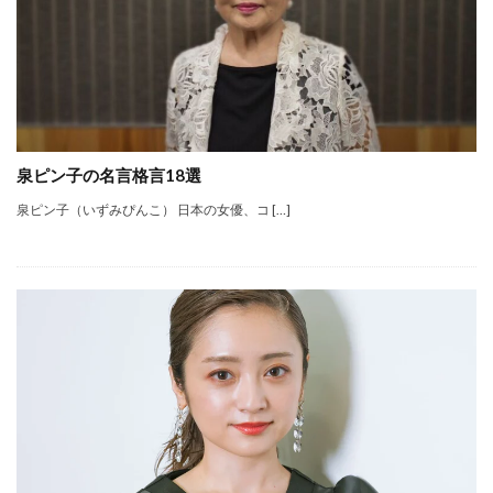
泉ピン子の名言格言18選
泉ピン子（いずみぴんこ） 日本の女優、コ […]