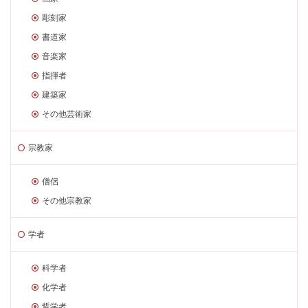
彫刻家
書道家
音楽家
指揮者
建築家
その他芸術家
宗教家
僧侶
その他宗教家
学者
科学者
化学者
哲学者