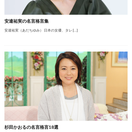
安達祐実の名言格言集
安達祐実（あだちゆみ） 日本の女優、タレ […]
杉田かおるの名言格言18選