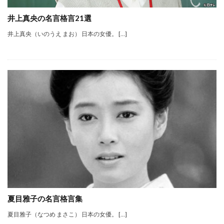
井上真央の名言格言21選
井上真央（いのうえ まお） 日本の女優。 […]
夏目雅子の名言格言集
夏目雅子（なつめ まさこ） 日本の女優。 […]