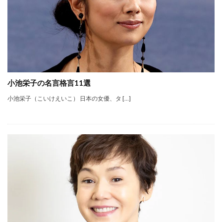
小池栄子の名言格言11選
小池栄子（こいけえいこ） 日本の女優、タ […]