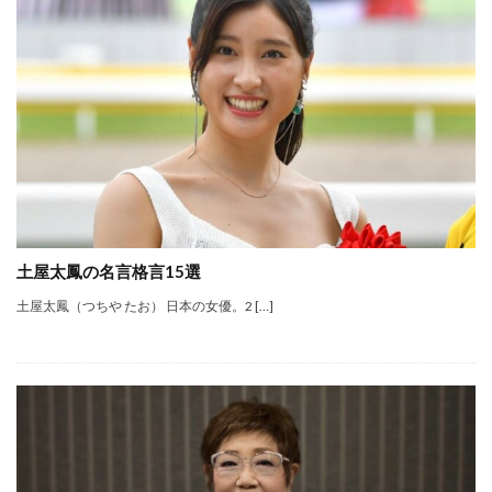
土屋太鳳の名言格言15選
土屋太鳳（つちや たお） 日本の女優。2 […]