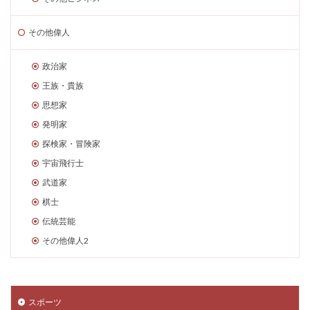
その他偉人
政治家
王族・貴族
思想家
発明家
探検家・冒険家
宇宙飛行士
武道家
棋士
伝統芸能
その他偉人2
スポーツ