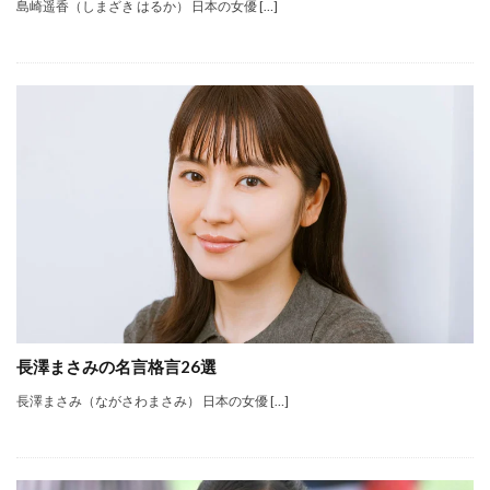
島崎遥香（しまざき はるか） 日本の女優 […]
長澤まさみの名言格言26選
長澤まさみ（ながさわまさみ） 日本の女優 […]