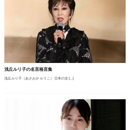
浅丘ルリ子の名言格言集
浅丘ルリ子（あさおか ルリこ） 日本の女 […]