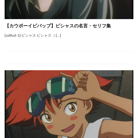
【カウボーイビバップ】ビシャスの名言・セリフ集
[ad#ad-1] ビシャス ビシャス（ […]