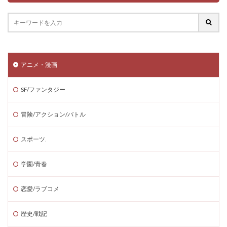
アニメ・漫画
SF/ファンタジー
冒険/アクション/バトル
スポーツ.
学園/青春
恋愛/ラブコメ
歴史/戦記