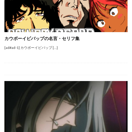
カウボーイビバップの名言・セリフ集
[ad#ad-1] カウボーイビバップ […]