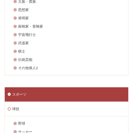
王族・貴族
思想家
発明家
探検家・冒険家
宇宙飛行士
武道家
棋士
伝統芸能
その他偉人2
スポーツ
球技
野球
サッカー