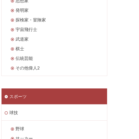
思想家
発明家
探検家・冒険家
宇宙飛行士
武道家
棋士
伝統芸能
その他偉人2
スポーツ
球技
野球
サッカー