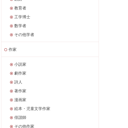
教育者
工学博士
数学者
その他学者
作家
小説家
劇作家
詩人
著作家
漫画家
絵本・児童文学作家
俳諧師
その他作家