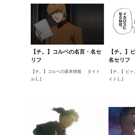
【チ。】コルベの名言・名セ
【チ。】
リフ
名セリフ
【チ。】コルベの基本情報 タイト
【チ。】ピャ
ル […]
イト […]