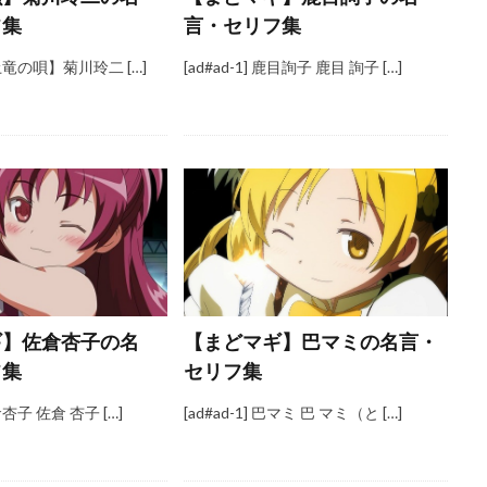
フ集
言・セリフ集
 【土竜の唄】菊川玲二 […]
[ad#ad-1] 鹿目詢子 鹿目 詢子 […]
ギ】佐倉杏子の名
【まどマギ】巴マミの名言・
フ集
セリフ集
佐倉杏子 佐倉 杏子 […]
[ad#ad-1] 巴マミ 巴 マミ（と […]