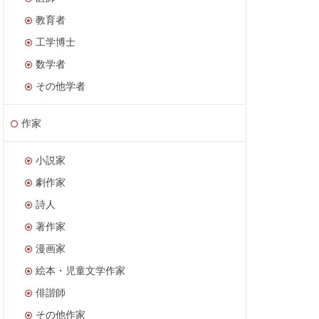
教育者
工学博士
数学者
その他学者
作家
小説家
劇作家
詩人
著作家
漫画家
絵本・児童文学作家
俳諧師
その他作家