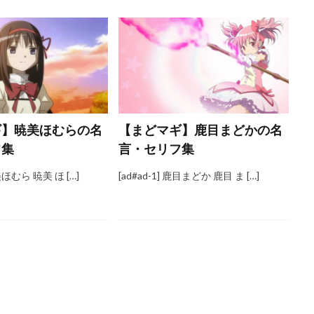
ギ】暁美ほむらの名
【まどマギ】鹿目まどかの名
フ集
言・セリフ集
暁美ほむら 暁美 ほ […]
[ad#ad-1] 鹿目まどか 鹿目 ま […]