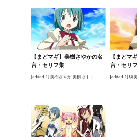
【まどマギ】美樹さやかの名
【まどマ
言・セリフ集
言・セリ
[ad#ad-1] 美樹さやか 美樹 さ […]
[ad#ad-1] 