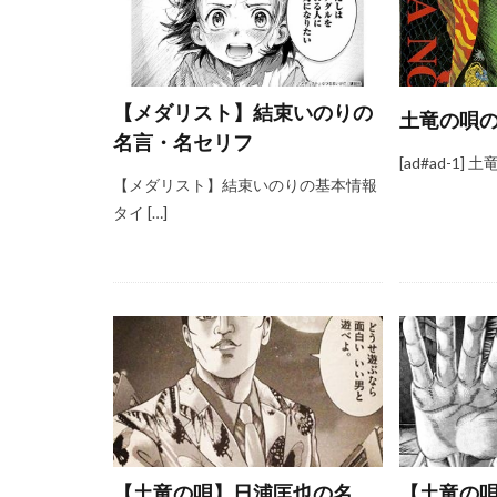
【メダリスト】結束いのりの
土竜の唄
名言・名セリフ
[ad#ad-1]
【メダリスト】結束いのりの基本情報
タイ […]
【土竜の唄】日浦匡也の名
【土竜の