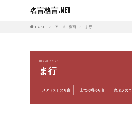
名言格言.NET
HOME
アニメ・漫画
ま行
CATEGORY
ま行
メダリストの名言
土竜の唄の名言
魔法少女ま