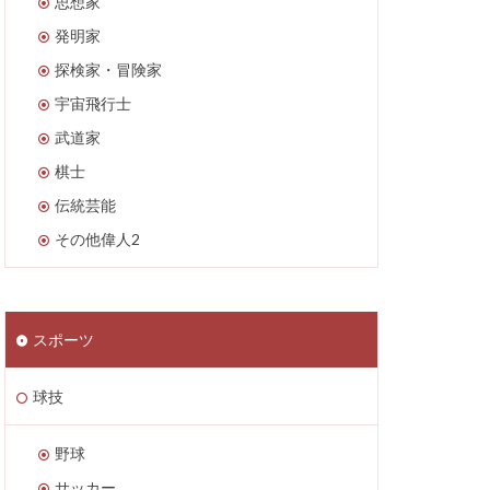
思想家
発明家
探検家・冒険家
宇宙飛行士
武道家
棋士
伝統芸能
その他偉人2
スポーツ
球技
野球
サッカー