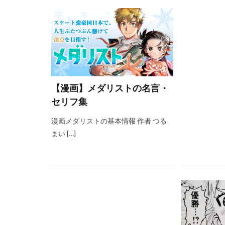
【漫画】メダリストの名言・
セリフ集
漫画メダリストの基本情報 作者 つる
まい […]