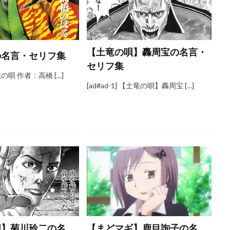
【土竜の唄】轟周宝の名言・
の名言・セリフ集
セリフ集
 土竜の唄 作者：高橋 […]
[ad#ad-1] 【土竜の唄】轟周宝 […]
唄】菊川玲二の名
【まどマギ】鹿目詢子の名