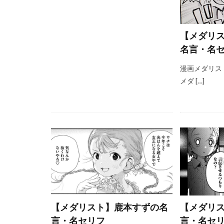
【メダリ
名言・名
漫画メダリス
メダ […]
【メダリスト】鹿本すずの名
【メダリ
言・名セリフ
言・名セ