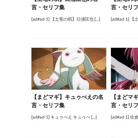
言・セリフ集
言・セリ
[ad#ad-1] 【土竜の唄】日浦匡也 […]
[ad#ad-1]
【まどマギ】キュゥべえの名
【まどマ
言・セリフ集
言・セリ
[ad#ad-1] キュゥべえ キュゥべ […]
[ad#ad-1] 