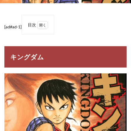
目次
[ad#ad-1]
1
キン
グダ
ム
キングダム
2
キン
グダ
ム名
言
目次
3
キン
グダ
ムの
名
言・
名セ