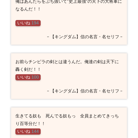
俺はあんたらをぶち抜いて”史上最強”の天下の大将軍に
韋
なるんだ！！
（り
ょふ
い）
いいね
194
の名
言・
– 【キングダム】信の名言・名セリフ –
名セ
リフ
3.7
王騎
お前らチンピラの剣とは違うんだ。俺達の剣は天下に
（お
轟く剣だ！！
う
き）
いいね
100
の名
言・
– 【キングダム】信の名言・名セリフ –
名セ
リフ
3.8
騰
生きてる奴も 死んでる奴もっ 全員まとめてきっち
（と
り百等分だ！！
う）
の名
いいね
144
言・