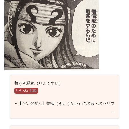
舞うぞ緑穂（りょくすい）
いいね
130
– 【キングダム】羌瘣（きょうかい）の名言・名セリフ
–