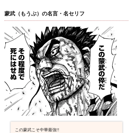
蒙武（もうぶ）の名言・名セリフ
この蒙武こそ中華最強!!