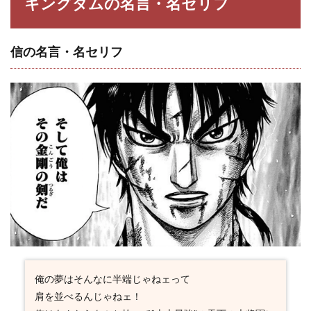
キングダムの名言・名セリフ
3.4
河了
貂
（か
信の名言・名セリフ
りょ
うて
ん）
の名
言・
名セ
リフ
3.5
羌瘣
（き
ょう
か
い）
の名
言・
名セ
リフ
俺の夢はそんなに半端じゃねェって
3.6
肩を並べるんじゃねェ！
呂不