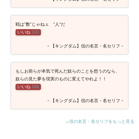
き）の
名言・
名セリ
フ
戦は”数”じゃねェ ”人”だ
3.12
いいね
103
廉頗
（れん
– 【キングダム】信の名言・名セリフ –
ぱ）の
名言・
名セリ
フ
もしお前らが本気で死んだ奴らのことを想うのなら、
3.13
奴らの見た夢を現実のものに変えてやれよ！！
李牧
（りぼ
いいね
186
く）の
名言・
– 【キングダム】信の名言・名セリフ –
名セリ
フ
3.14
→信の名言・名セリフをもっと見る
その他
登場人
物の名