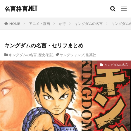
名言格言.NET
HOME
アニメ・漫画
か行
キングダムの名言
キングダム
キングダムの名言・セリフまとめ
キングダムの名言
,
歴史/戦記
ヤングジャンプ
,
集英社
キングダムの名言