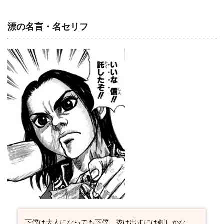
言・名
セリフ
漂の名言・名セリフ
4
キン
グダ
ムキ
ャラ
一覧
下僕は大人になっても下僕。抜け出すには剣しかな