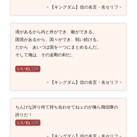
名セ
– 【キングダム】信の名言・名セリフ –
リフ
3.9
蒙武
（も
境があるから内と外ができ、敵ができる。
う
国境があるから、国々ができ、戦い続ける。
ぶ）
の名
だから あいつは国を一つにまとめるんだ。
言・
そして俺は、その金剛の剣だ。
名セ
リフ
いいね
134
3.10
麃公
– 【キングダム】信の名言・名セリフ –
（ひょ
うこ
う）の
名言・
名セリ
ちんけな誇り何て持ち合わせてねェのが俺ら飛信隊の
フ
誇りだ！
3.11
いいね
105
桓騎
（かん
– 【キングダム】信の名言・名セリフ –