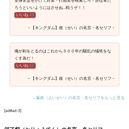
全身全霊をかけて対策・打開策を模索しろ！合従軍だ
ろうといいようにはさせぬ…戦うぞ！！
いいね
49
– 【キングダム】政（せい）の名言・名セリフ –
俺が剣をとるのはこれから５００年の騒乱の犠牲をな
くす為だ！
いいね
61
– 【キングダム】政（せい）の名言・名セリフ –
→嬴政（えいせい）の名言・名セリフをもっと見る
[ad#ad-3]