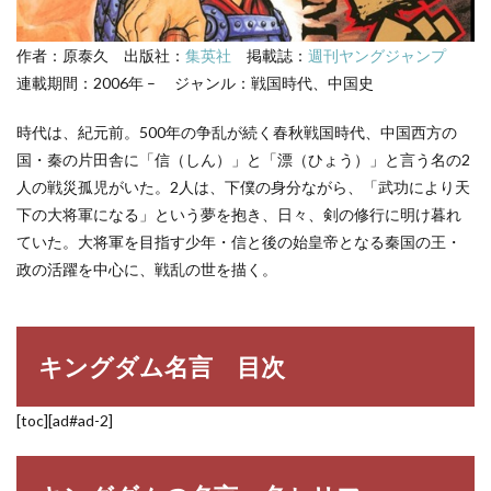
リフ
3.1
作者：原泰久 出版社：
集英社
掲載誌：
週刊ヤングジャンプ
信の
名
連載期間：2006年 – ジャンル：戦国時代、中国史
言・
名セ
時代は、紀元前。500年の争乱が続く春秋戦国時代、中国西方の
リフ
国・秦の片田舎に「信（しん）」と「漂（ひょう）」と言う名の2
3.2
人の戦災孤児がいた。2人は、下僕の身分ながら、「武功により天
漂の
下の大将軍になる」という夢を抱き、日々、剣の修行に明け暮れ
名
言・
ていた。大将軍を目指す少年・信と後の始皇帝となる秦国の王・
名セ
政の活躍を中心に、戦乱の世を描く。
リフ
3.3
嬴政
（え
キングダム名言 目次
いせ
い）
の名
[toc][ad#ad-2]
言・
名セ
リフ