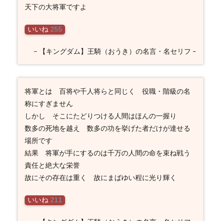
天下の大将軍ですよ
いいね
255
– 【キングダム】王騎（おうき）の名言・名セリフ –
将軍とは 百将や千人将らと同じく 役職・階級の名
称にすぎません
しかし そこにたどりつける人間はほんの一握り
数多の死地を越え 数多の功を挙げた者だけが達せる
場所です
結果 将軍が手にするのは千万の人間の命を束ね戦う
責任と絶大な栄誉
故にその存在は重く 故にまばゆい程に光り輝く
いいね
211