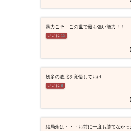
暴力こそ この世で最も強い能力！！
いいね
13
–
幾多の敗北を覚悟しておけ
いいね
9
–
結局余は・・・お前に一度も勝てなかっ