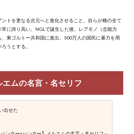
アントを更なる次元へと進化させること。自らが種の全て
常に誇り高い。NGLで誕生した後、レアモノ（念能力
、東ゴルトー共和国に進出。500万人の国民に暴力を用
作ろうとする。
ルエムの名言・名セリフ
い出せた
 【ハンター×ハンター】メルエムの名言・名セリフ –