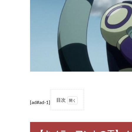
目次
[ad#ad-1]
1
【キ
メラ
＝ア