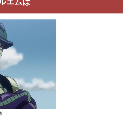
ルエムは
博