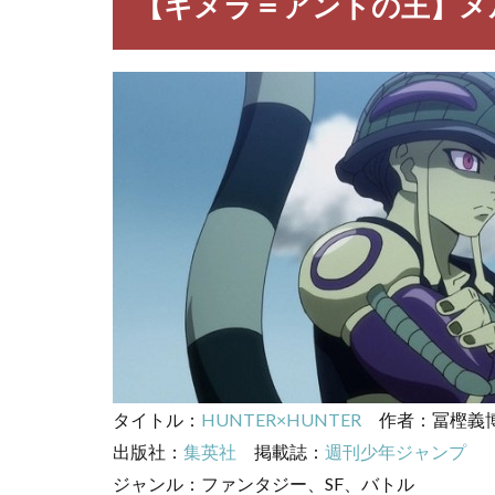
【キメラ＝アントの王】メ
ント
の
王】
メル
エム
は
2
【ハ
ンタ
ー×
ハン
タ
ー】
メル
エム
の名
言・
タイトル：
HUNTER×HUNTER
名セ
作者：冨樫義
リフ
出版社：
集英社
掲載誌：
週刊少年ジャンプ
3
ジャンル：ファンタジー、SF、バトル