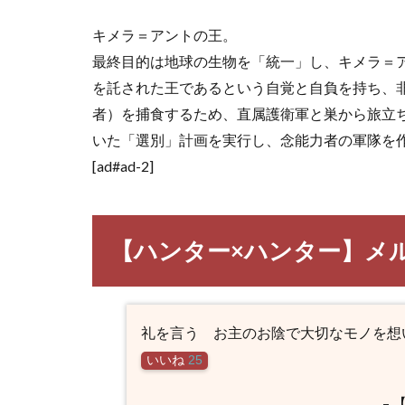
HUNTER×HUNTER
キャラ一覧
キメラ＝アントの王。
最終目的は地球の生物を「統一」し、キメラ＝
を託された王であるという自覚と自負を持ち、非
者）を捕食するため、直属護衛軍と巣から旅立ち
いた「選別」計画を実行し、念能力者の軍隊を
[ad#ad-2]
【ハンター×ハンター】メ
礼を言う お主のお陰で大切なモノを想
いいね
25
–