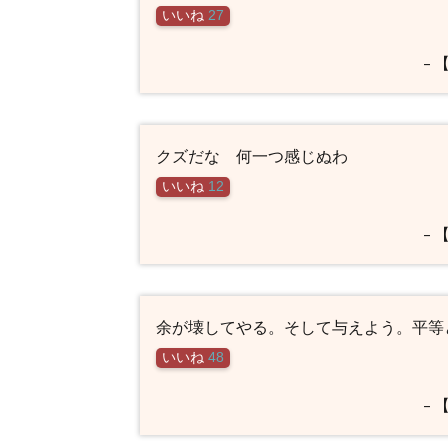
いいね
27
–
クズだな 何一つ感じぬわ
いいね
12
–
余が壊してやる。そして与えよう。平等
いいね
48
–