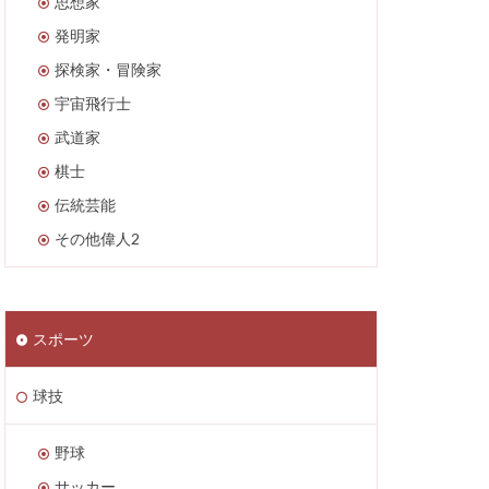
思想家
発明家
探検家・冒険家
宇宙飛行士
武道家
棋士
伝統芸能
その他偉人2
スポーツ
球技
野球
サッカー