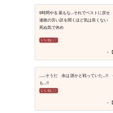
8時間やる 薬もな…それでベストに戻せ
連敗の言い訳を聞くほど気は長くない
死ぬ気で休め
いいね
17
–
……そうだ 余は 誰かと戦っていた…!!
も…!!
いいね
12
–