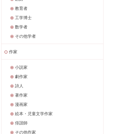
教育者
工学博士
数学者
その他学者
作家
小説家
劇作家
詩人
著作家
漫画家
絵本・児童文学作家
俳諧師
その他作家