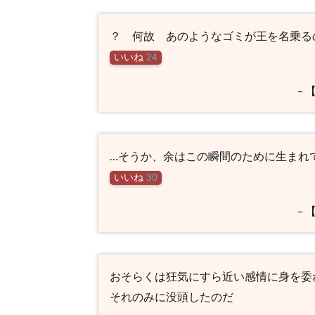
？ 何故 あのようなゴミが王を名乗る
いいね
24
–
…そうか、余はこの瞬間のために生まれ
いいね
30
–
おそらくは狂気にすら近い感情に身を委
それのみに没頭したのだ