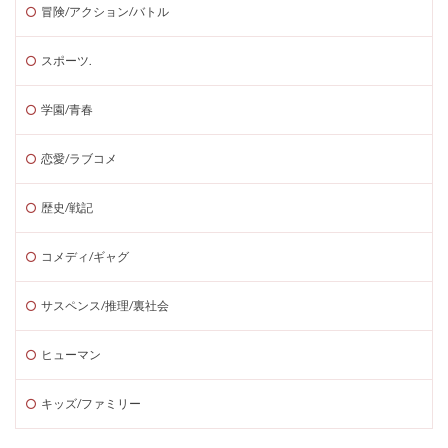
冒険/アクション/バトル
スポーツ.
学園/青春
恋愛/ラブコメ
歴史/戦記
コメディ/ギャグ
サスペンス/推理/裏社会
ヒューマン
キッズ/ファミリー