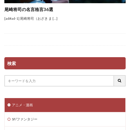
尾崎将司の名言格言36選
[ad#ad-1] 尾崎将司（おざき ま […]
検索
アニメ・漫画
SF/ファンタジー