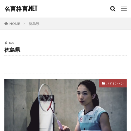
名言格言.NET
HOME
徳島県
TAG
徳島県
バドミントン