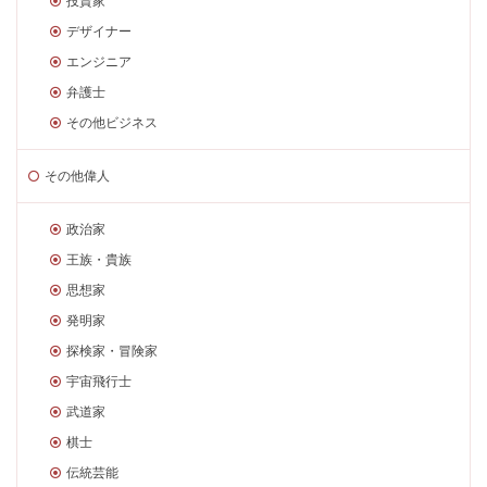
投資家
デザイナー
エンジニア
弁護士
その他ビジネス
その他偉人
政治家
王族・貴族
思想家
発明家
探検家・冒険家
宇宙飛行士
武道家
棋士
伝統芸能