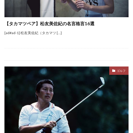
【タカマツペア】松友美佐紀の名言格言16選
[ad#ad-1] 松友美佐紀（タカマツ […]
ゴルフ