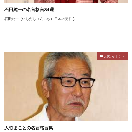
石田純一の名言格言84選
石田純一（いしだじゅんいち） 日本の男性 […]
お笑いタレント
大竹まことの名言格言集