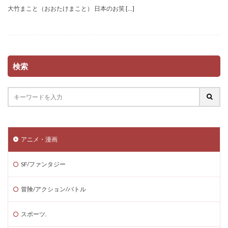
大竹まこと（おおたけまこと） 日本のお笑 […]
検索
アニメ・漫画
SF/ファンタジー
冒険/アクション/バトル
スポーツ.