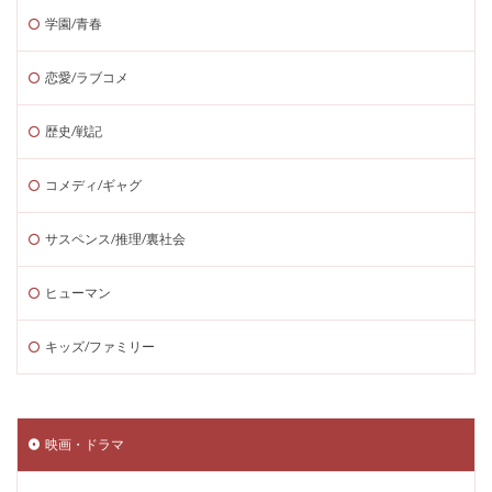
学園/青春
恋愛/ラブコメ
歴史/戦記
コメディ/ギャグ
サスペンス/推理/裏社会
ヒューマン
キッズ/ファミリー
映画・ドラマ