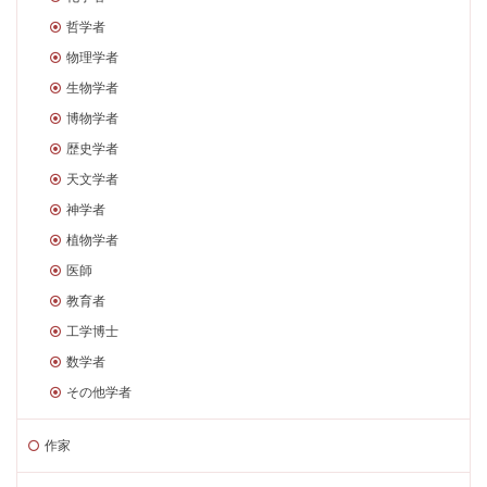
哲学者
物理学者
生物学者
博物学者
歴史学者
天文学者
神学者
植物学者
医師
教育者
工学博士
数学者
その他学者
作家