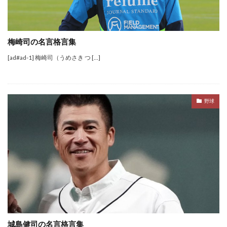
梅崎司の名言格言集
[ad#ad-1] 梅崎司（うめさき つ […]
野球
城島健司の名言格言集