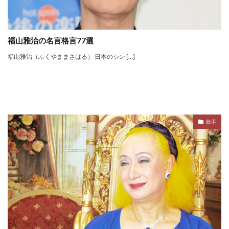
福山雅治の名言格言77選
福山雅治（ふくやままさはる） 日本のシン […]
歌手