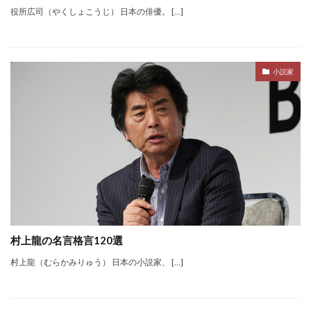
役所広司（やくしょこうじ） 日本の俳優。 […]
小説家
村上龍の名言格言120選
村上龍（むらかみりゅう） 日本の小説家、 […]