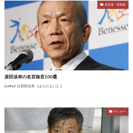
経営者・実業家
原田泳幸の名言格言100選
[ad#ad-1] 原田泳幸（はらだえい […]
サッカー