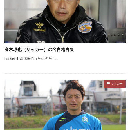
高木琢也（サッカー）の名言格言集
[ad#ad-1] 高木琢也（たかぎ た […]
サッカー