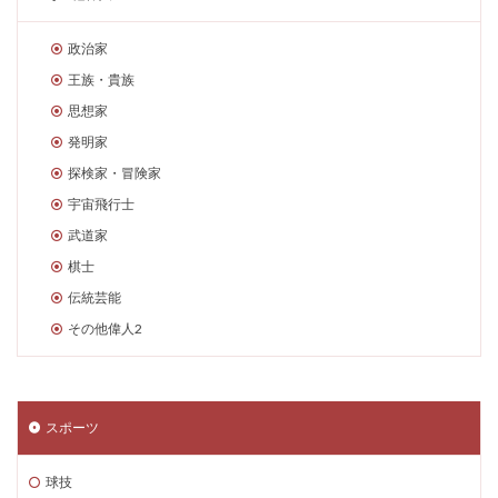
政治家
王族・貴族
思想家
発明家
探検家・冒険家
宇宙飛行士
武道家
棋士
伝統芸能
その他偉人2
スポーツ
球技