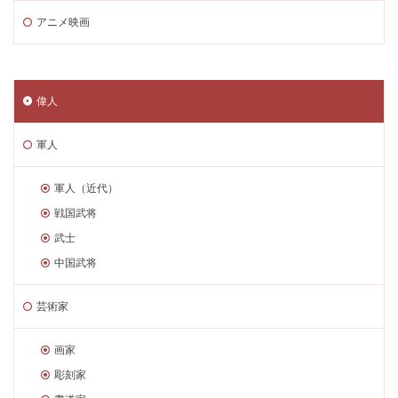
アニメ映画
偉人
軍人
軍人（近代）
戦国武将
武士
中国武将
芸術家
画家
彫刻家