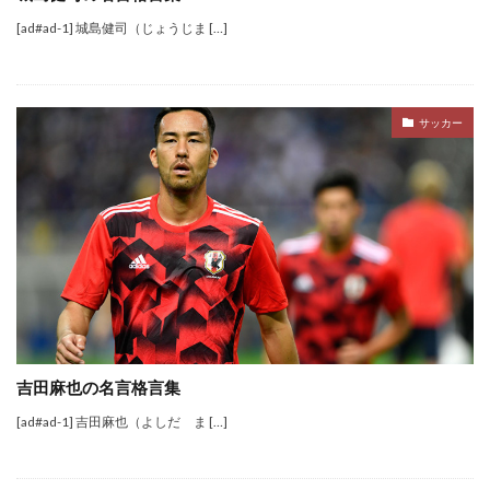
[ad#ad-1] 城島健司（じょうじま […]
サッカー
吉田麻也の名言格言集
[ad#ad-1] 吉田麻也（よしだ ま […]