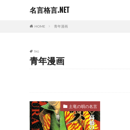
名言格言.NET
HOME
青年漫画
TAG
青年漫画
土竜の唄の名言