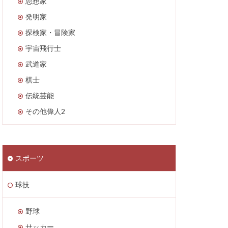
思想家
発明家
探検家・冒険家
宇宙飛行士
武道家
棋士
伝統芸能
その他偉人2
スポーツ
球技
野球
サッカー