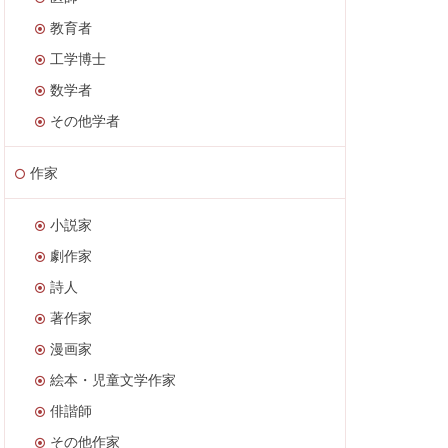
教育者
工学博士
数学者
その他学者
作家
小説家
劇作家
詩人
著作家
漫画家
絵本・児童文学作家
俳諧師
その他作家