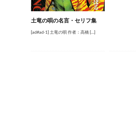
土竜の唄の名言・セリフ集
[ad#ad-1] 土竜の唄 作者：高橋 […]