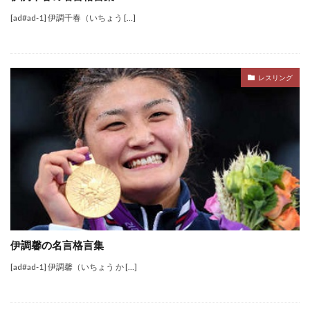
[ad#ad-1] 伊調千春（いちょう […]
レスリング
伊調馨の名言格言集
[ad#ad-1] 伊調馨（いちょう か […]