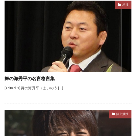
相撲
舞の海秀平の名言格言集
[ad#ad-1] 舞の海秀平（まいのう […]
陸上競技