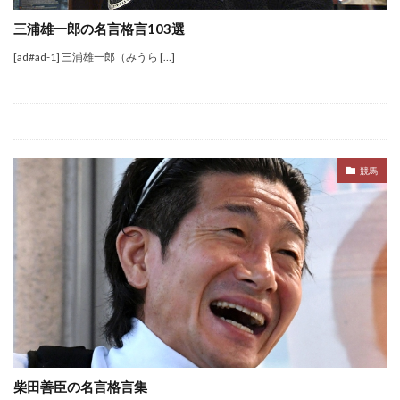
三浦雄一郎の名言格言103選
[ad#ad-1] 三浦雄一郎（みうら […]
競馬
柴田善臣の名言格言集