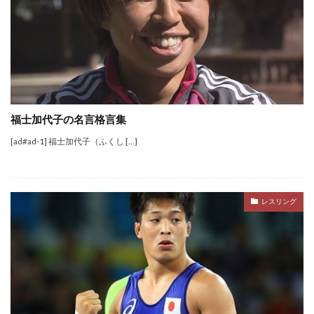
福士加代子の名言格言集
[ad#ad-1] 福士加代子（ふくし […]
レスリング