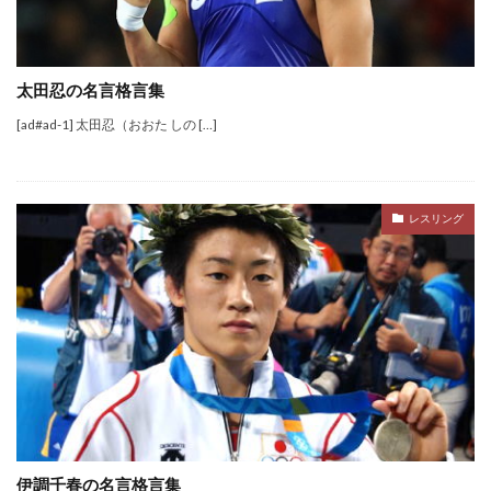
太田忍の名言格言集
[ad#ad-1] 太田忍（おおた しの […]
レスリング
伊調千春の名言格言集