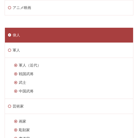
アニメ映画
偉人
軍人
軍人（近代）
戦国武将
武士
中国武将
芸術家
画家
彫刻家