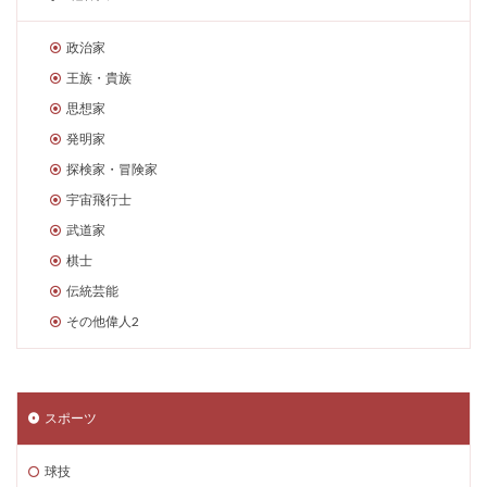
政治家
王族・貴族
思想家
発明家
探検家・冒険家
宇宙飛行士
武道家
棋士
伝統芸能
その他偉人2
スポーツ
球技