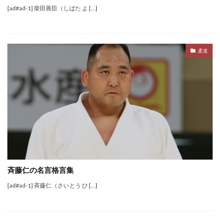
[ad#ad-1] 柴田善臣（しばた よ […]
柔道
斉藤仁の名言格言集
[ad#ad-1] 斉藤仁（さいとう ひ […]