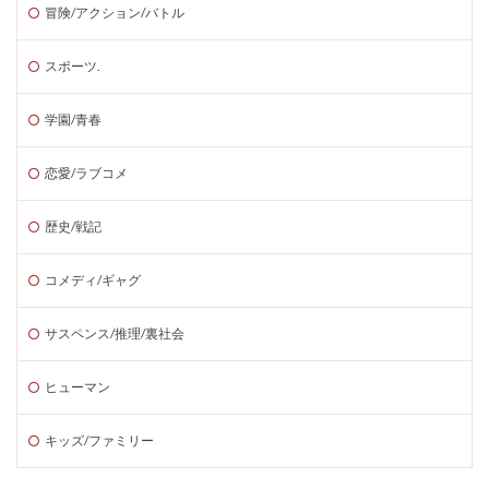
冒険/アクション/バトル
スポーツ.
学園/青春
恋愛/ラブコメ
歴史/戦記
コメディ/ギャグ
サスペンス/推理/裏社会
ヒューマン
キッズ/ファミリー