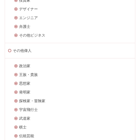
投資家
デザイナー
エンジニア
弁護士
その他ビジネス
その他偉人
政治家
王族・貴族
思想家
発明家
探検家・冒険家
宇宙飛行士
武道家
棋士
伝統芸能