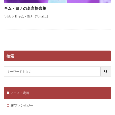
キム・ヨナの名言格言集
[ad#ad-1] キム・ヨナ（Yuna […]
検索
アニメ・漫画
SF/ファンタジー