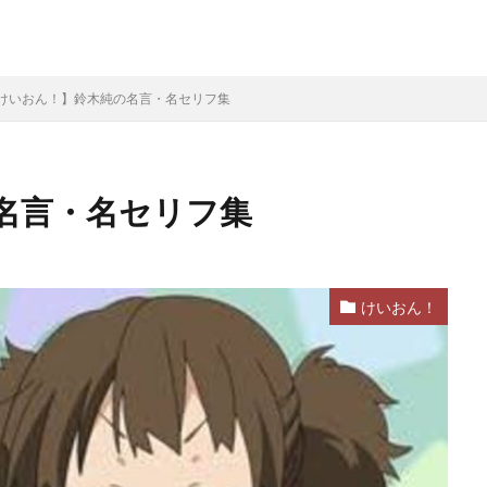
けいおん！】鈴木純の名言・名セリフ集
名言・名セリフ集
けいおん！