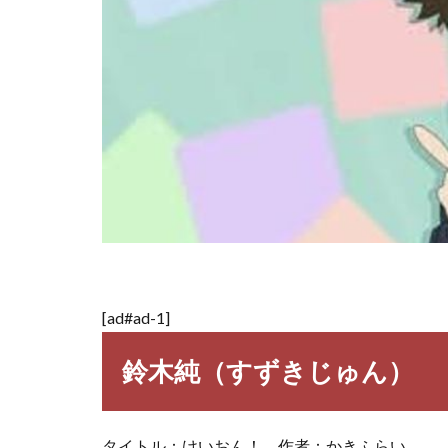
[ad#ad-1]
鈴木純（すずきじゅん）
タイトル：けいおん！ 作者：かきふらい