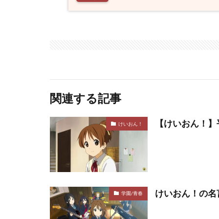
関連する記事
【けいおん！】
けいおん！
けいおん！の名
学園/青春