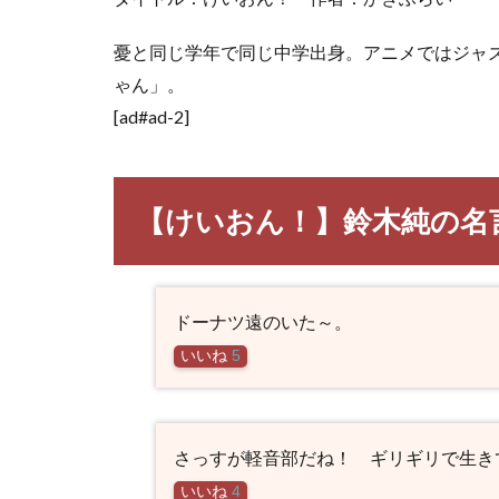
憂と同じ学年で同じ中学出身。アニメではジャ
ゃん」。
[ad#ad-2]
【けいおん！】鈴木純の名
ドーナツ遠のいた～。
いいね
5
さっすが軽音部だね！ ギリギリで生き
いいね
4