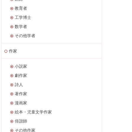
教育者
工学博士
数学者
その他学者
作家
小説家
劇作家
詩人
著作家
漫画家
絵本・児童文学作家
俳諧師
その他作家