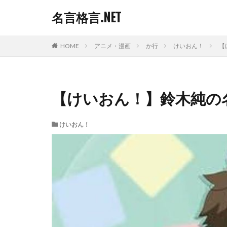
名言格言.NET
HOME
アニメ・漫画
か行
けいおん！
【
【けいおん！】鈴木純の
けいおん！