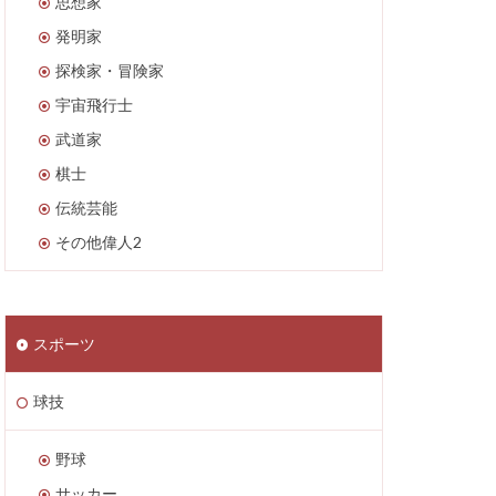
思想家
発明家
探検家・冒険家
宇宙飛行士
武道家
棋士
伝統芸能
その他偉人2
スポーツ
球技
野球
サッカー