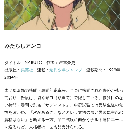
みたらしアンコ
タイトル：NARUTO 作者：岸本斉史
出版社：
集英社
連載：
週刊少年ジャンプ
連載期間：1999年 –
2014年
木ノ葉暗部の拷問・尋問部隊隊長。全身に拷問された傷跡が残っ
ており、普段は手袋や頭巾（額当て）で隠している。抜け目のな
い拷問・尋問で別名「サディスト」。中忍試験では受験生達の覚
悟を確かめ、「次があるさ、などという覚悟の薄い愚図に中忍の
資格はない」と断ずる一方、第二試験に向かうナルト達にエール
を送るなど、人格者の一面も見受けられる。