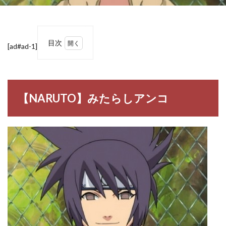
目次
[ad#ad-1]
1
【NARUTO】
みたらしアン
コ
【NARUTO】みたらしアンコ
1.1
みた
らし
アン
コ
2
【NARUTO】
みたらしアン
コの名言・名
セリフ
3
【NARUTO】
登場人物一覧