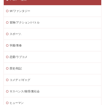
SF/ファンタジー
冒険/アクション/バトル
スポーツ.
学園/青春
恋愛/ラブコメ
歴史/戦記
コメディ/ギャグ
サスペンス/推理/裏社会
ヒューマン