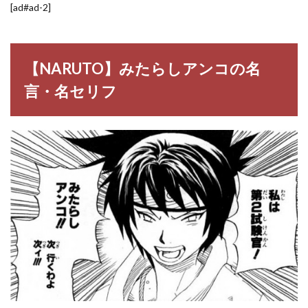
[ad#ad-2]
【NARUTO】みたらしアンコの名
言・名セリフ