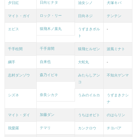
日向ヒナタ
夕日紅
油女シノ
犬塚キバ
ロック・リー
マイト・ガイ
日向ネジ
テンテン
猿飛木ノ葉丸
エビス
うずまきボル
-
ト
千手扉間
千手柱間
猿飛ヒルゼン
波風ミナト
自来也
綱手
大蛇丸
-
森乃イビキ
志村ダンゾウ
みたらしアン
不知火ゲンマ
コ
奈良シカク
シズネ
うみのイルカ
うずまきクシ
ナ
加藤ダン
マイト・ダイ
うちはオビト
のはらリン
テマリ
我愛羅
カンクロウ
チヨバア