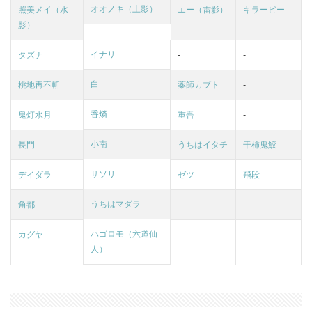
オオノキ（土影）
照美メイ（水
エー（雷影）
キラービー
影）
イナリ
タズナ
-
-
白
桃地再不斬
薬師カブト
-
香燐
鬼灯水月
重吾
-
小南
長門
うちはイタチ
干柿鬼鮫
サソリ
デイダラ
ゼツ
飛段
うちはマダラ
角都
-
-
ハゴロモ（六道仙
カグヤ
-
-
人）