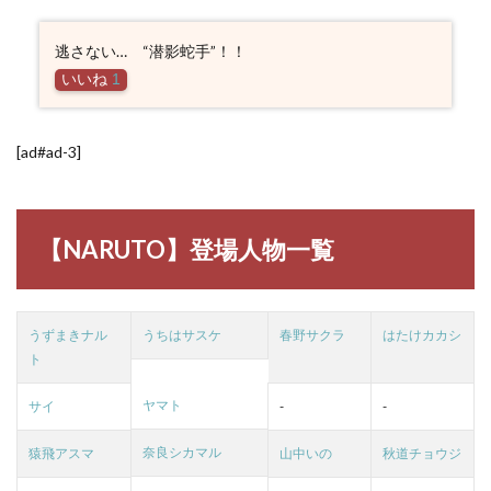
逃さない… “潜影蛇手”！！
いいね
1
[ad#ad-3]
【NARUTO】登場人物一覧
うずまきナル
うちはサスケ
春野サクラ
はたけカカシ
ト
ヤマト
サイ
-
-
奈良シカマル
猿飛アスマ
山中いの
秋道チョウジ