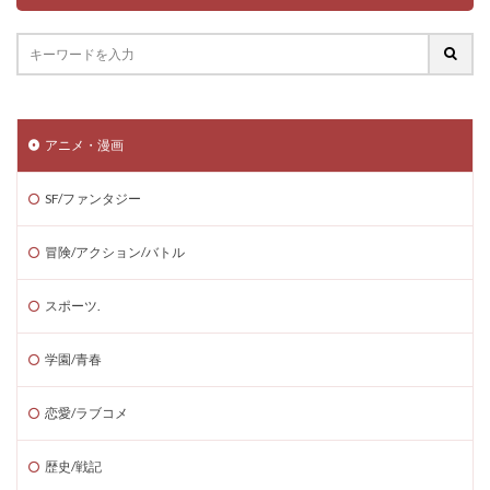
アニメ・漫画
SF/ファンタジー
冒険/アクション/バトル
スポーツ.
学園/青春
恋愛/ラブコメ
歴史/戦記