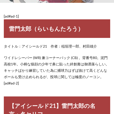
[ad#ad-1]
雷門太郎（らいもんたろう）
タイトル：アイシールド21 作者：稲垣理一郎、村田雄介
ワイドレシーバー (WR) 兼コーナーバック (CB) 。背番号80。泥門
高校1年。小柄な猿顔の少年で鼻に貼った絆創膏は御洒落らしい。
キャッチばかり練習していた為に捕球力はずば抜けて高くどんな
ボールも受け止められるが、投球に関しては極度のノーコン。
[ad#ad-2]
【アイシールド21】雷門太郎の名