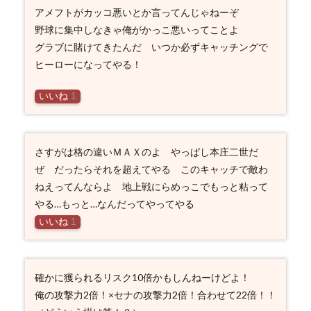
アメフトがカッコ悪いとか言ってんじゃねーぞ
野球に集中しなきゃ俺がかっこ悪いってことよ
グラブに賭けてきたんだ いつか必ずキャッチングで
ヒーローになってやる！
いいね
1
さすがは格の違いＭＡＸのよ やっぱし本庄二世だ
ぜ だったらそれを超えてやる このキャッチで敵わ
ねえってんならよ 地上戦にらめっこでもっと粘って
やる…もっと…なんだってやってやる
いいね
1
確かに獲られるリスク10倍かもしんねーけどよ！
俺の攻撃力2倍！×セナの攻撃力2倍！合わせて22倍！！