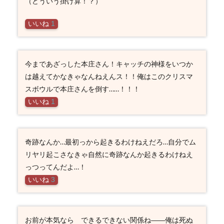
（どういう掛け算！？）
いいね
1
今まであざっした本庄さん！キャッチの神様をいつか
は越えてかなきゃなんねえんス！！俺はこのクリスマ
スボウルで本庄さんを倒す……！！！
いいね
1
奇跡なんか…最初っから起きるわけねえだろ…自分でム
リヤリ起こさなきゃ自然に奇跡なんか起きるわけねえ
っつってんだよ…！
いいね
3
お前が本気なら できるできない関係ね――俺は死ぬ