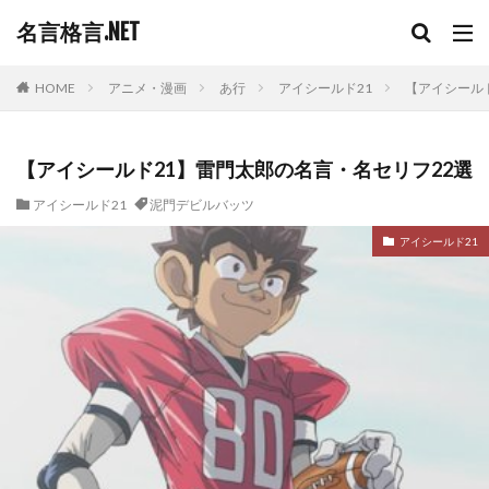
名言格言.NET
HOME
アニメ・漫画
あ行
アイシールド21
【アイシール
【アイシールド21】雷門太郎の名言・名セリフ22選
アイシールド21
泥門デビルバッツ
アイシールド21