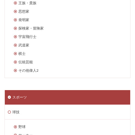
王族・貴族
思想家
発明家
探検家・冒険家
宇宙飛行士
武道家
棋士
伝統芸能
その他偉人2
スポーツ
球技
野球