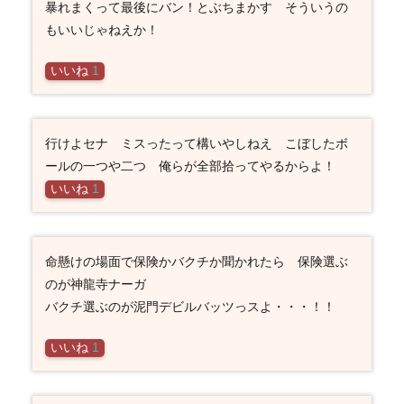
暴れまくって最後にバン！とぶちまかす そういうの
もいいじゃねえか！
いいね
1
行けよセナ ミスったって構いやしねえ こぼしたボ
ールの一つや二つ 俺らが全部拾ってやるからよ！
いいね
1
命懸けの場面で保険かバクチか聞かれたら 保険選ぶ
のが神龍寺ナーガ
バクチ選ぶのが泥門デビルバッツっスよ・・・！！
いいね
1