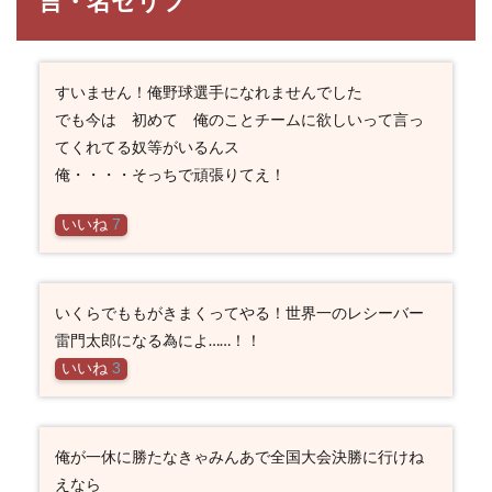
言・名セリフ
すいません！俺野球選手になれませんでした
でも今は 初めて 俺のことチームに欲しいって言っ
てくれてる奴等がいるんス
俺・・・・そっちで頑張りてえ！
いいね
7
いくらでももがきまくってやる！世界一のレシーバー
雷門太郎になる為によ……！！
いいね
3
俺が一休に勝たなきゃみんあで全国大会決勝に行けね
えなら