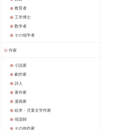
教育者
工学博士
数学者
その他学者
作家
小説家
劇作家
詩人
著作家
漫画家
絵本・児童文学作家
俳諧師
その他作家