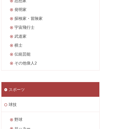
思想家
発明家
探検家・冒険家
宇宙飛行士
武道家
棋士
伝統芸能
その他偉人2
スポーツ
球技
野球
サッカー