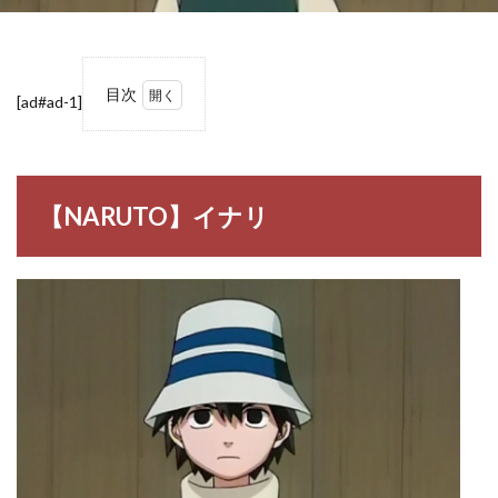
目次
[ad#ad-1]
1
【NARUTO】
イナリ
1.1
【NARUTO】イナリ
イナ
リ
2
【NARUTO】
イナリの名
言・名セリフ
2.1
義父
カイ
ザの
名
言・
名セ