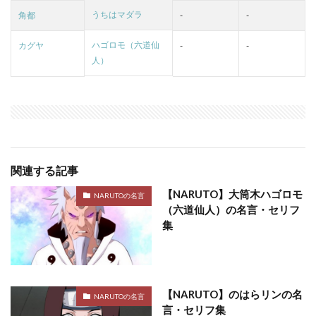
うちはマダラ
角都
-
-
ハゴロモ（六道仙
カグヤ
-
-
人）
関連する記事
【NARUTO】大筒木ハゴロモ
NARUTOの名言
（六道仙人）の名言・セリフ
集
【NARUTO】のはらリンの名
NARUTOの名言
言・セリフ集