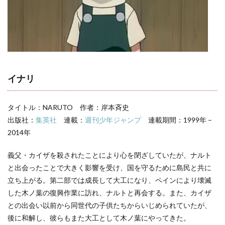
リフ
3
【NARUTO】
登場人物一覧
イナリ
タイトル：NARUTO 作者：岸本斉史
出版社：
集英社
連載：
週刊少年ジャンプ
連載期間：1999年 –
2014年
義父・カイザを殺されたことにより心を閉ざしていたが、ナルト
と出会ったことで大きく影響を受け、国を守るために島民と共に
立ち上がる。第二部では成長して大工になり、ペインにより壊滅
した木ノ葉の復興作業に訪れ、ナルトと再会する。また、カイザ
との出会い以前から同世代の子供たちからいじめられていたが、
後に和解し、彼らもまた大工として木ノ葉にやってきた。