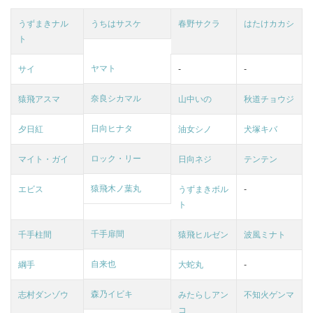
うずまきナル
うちはサスケ
春野サクラ
はたけカカシ
ト
ヤマト
サイ
-
-
奈良シカマル
猿飛アスマ
山中いの
秋道チョウジ
日向ヒナタ
夕日紅
油女シノ
犬塚キバ
ロック・リー
マイト・ガイ
日向ネジ
テンテン
猿飛木ノ葉丸
エビス
うずまきボル
-
ト
千手扉間
千手柱間
猿飛ヒルゼン
波風ミナト
自来也
綱手
大蛇丸
-
森乃イビキ
志村ダンゾウ
みたらしアン
不知火ゲンマ
コ