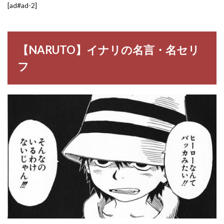
[ad#ad-2]
【NARUTO】イナリの名言・名セリ
フ