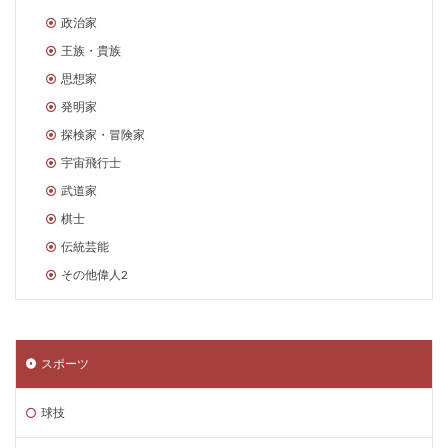
政治家
王族・貴族
思想家
発明家
探検家・冒険家
宇宙飛行士
武道家
棋士
伝統芸能
その他偉人2
スポーツ
球技