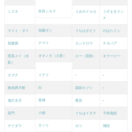
奈良シカク
シズネ
うみのイルカ
うずまきクシ
ナ
加藤ダン
マイト・ダイ
うちはオビト
のはらリン
テマリ
我愛羅
カンクロウ
チヨバア
オオノキ（土影）
照美メイ（水
エー（雷影）
キラービー
影）
イナリ
タズナ
-
-
白
桃地再不斬
薬師カブト
-
香燐
鬼灯水月
重吾
-
小南
長門
うちはイタチ
干柿鬼鮫
サソリ
デイダラ
ゼツ
飛段