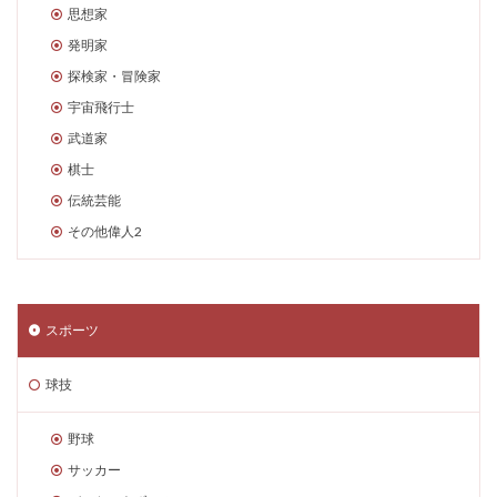
思想家
発明家
探検家・冒険家
宇宙飛行士
武道家
棋士
伝統芸能
その他偉人2
スポーツ
球技
野球
サッカー