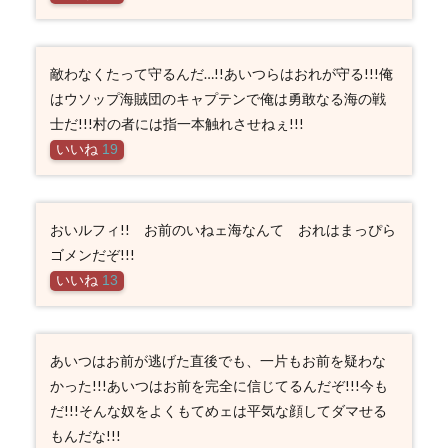
敵わなくたって守るんだ…!!あいつらはおれが守る!!!俺
はウソップ海賊団のキャプテンで俺は勇敢なる海の戦
士だ!!!村の者には指一本触れさせねぇ!!!
いいね
19
おいルフィ!! お前のいねェ海なんて おれはまっぴら
ゴメンだぞ!!!
いいね
13
あいつはお前が逃げた直後でも、一片もお前を疑わな
かった!!!あいつはお前を完全に信じてるんだぞ!!!今も
だ!!!そんな奴をよくもてめェは平気な顔してダマせる
もんだな!!!