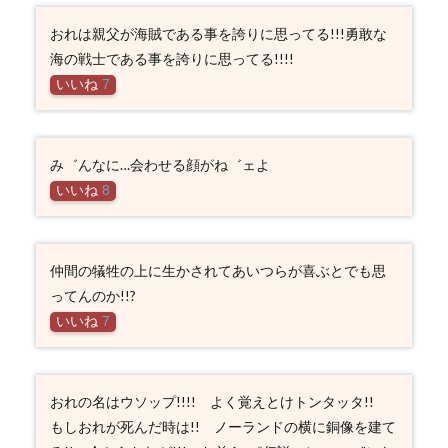
おれは親父が海賊である事を誇りに思ってる!!!勇敢な
海の戦士である事を誇りに思ってる!!!!
いいね
7
み゛んなに…会わせる顔がね゛ェよ
いいね
8
仲間の犠牲の上に生かされてあいつらが喜ぶとでも思
ってんのか!!?
いいね
7
おれの名はウソップ!!!! よく覚えとけトンタッタ!!
もしおれが死んだ時は!! ノーランドの横に銅像を建て