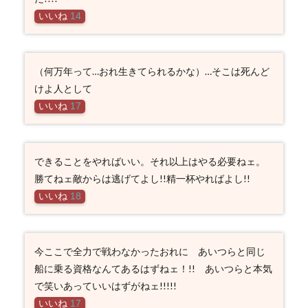
いいね
14
（何万年って…おれ生きてられるかな）…そこは死んど
けよ人として
いいね
17
できることをやればいい。それ以上はやる必要ねェ。
勝てねェ敵からは逃げてよし!!精一杯やればよし!!
いいね
18
今ここで全力で戦わなかったおれに あいつらと同じ
船に乗る資格なんてあるはずねェ！!! あいつらと本気
で笑いあっていいはずがねェ!!!!!
いいね
17