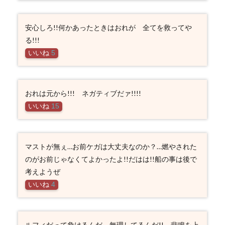
安心しろ!!何かあったときはおれが 全てを救ってや
る!!!
いいね
5
おれは元から!!! ネガティブだァ!!!!
いいね
15
マストが無ぇ…お前ケガは大丈夫なのか？…燃やされた
のがお前じゃなくてよかったよ!!だはは!!船の事は後で
考えようぜ
いいね
4
ルフィだって負けるんだ、無理してるんだ!!、悲鳴を上