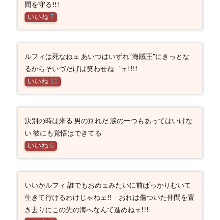
間を守る!!!
いいね
7
ルフィは死なねェ あいつはいずれ“海賊王”にきっとな
るからそいづだげは笑わせね゛ェ!!!!
いいね
11
決別の時は来る 男の別れだ 涙の一つもあってはいけな
い 彼にも覚悟はできてる
いいね
6
いいかルフィ 誰でもおめェみたいに前ばっかりむいて
生きて行けるわけじゃねェ!! おれは傷ついた仲間を置
き去りにこの先の海へなんて進めねェ!!!