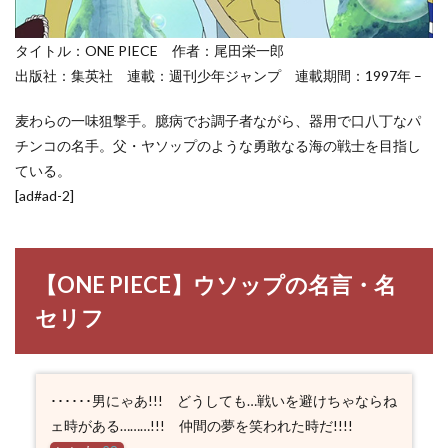
タイトル：ONE PIECE 作者：尾田栄一郎
出版社：集英社 連載：週刊少年ジャンプ 連載期間：1997年 –
麦わらの一味狙撃手。臆病でお調子者ながら、器用で口八丁なパ
チンコの名手。父・ヤソップのような勇敢なる海の戦士を目指し
ている。
[ad#ad-2]
【ONE PIECE】ウソップの名言・名
セリフ
･･････男にゃあ!!! どうしても…戦いを避けちゃならね
ェ時がある………!!! 仲間の夢を笑われた時だ!!!!