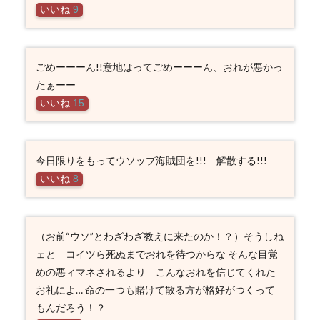
いいね
9
ごめーーーん!!意地はってごめーーーん、おれが悪かっ
たぁーー
いいね
15
今日限りをもってウソップ海賊団を!!! 解散する!!!
いいね
8
（お前“ウソ”とわざわざ教えに来たのか！？）そうしね
ェと コイツら死ぬまでおれを待つからな そんな目覚
めの悪ィマネされるより こんなおれを信じてくれた
お礼によ… 命の一つも賭けて散る方が格好がつくって
もんだろう！？