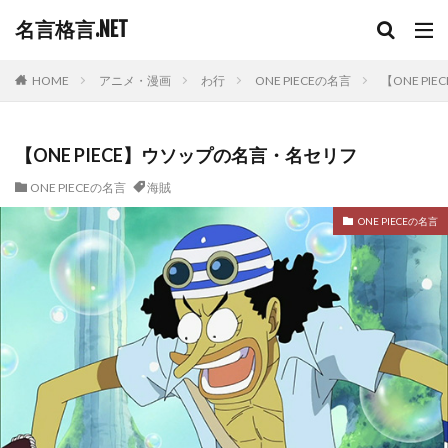
名言格言.NET
HOME
アニメ・漫画
わ行
ONE PIECEの名言
【ONE P
【ONE PIECE】ウソップの名言・名セリフ
ONE PIECEの名言
海賊
ONE PIECEの名言