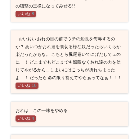
の狙撃の王様になってみせる!!
いいね
8
…おいおい おれの目の前でウチの船長を侮辱するの
か？ あいつがおれ達を裏切る様な奴だったらいくらか
楽だったかもな。 こちとら尻尾巻いてにげだしてェの
に！！ どこまでもどこまでも際限なくおれ達の力を信
じてやがるから… しまいにはこっちが折れちまった
よ！！ だったら 命の限り答えてやらぁってなぁ！！！
いいね
10
おれは この一味をやめる
いいね
4