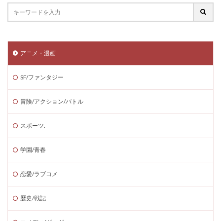
アニメ・漫画
SF/ファンタジー
冒険/アクション/バトル
スポーツ.
学園/青春
恋愛/ラブコメ
歴史/戦記