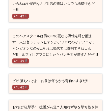
いらねェや案内なんざ!!男の旅はいつでも地獄行きだ
ァ!!!
いいね
5
このヘアスタイルは男の中の更なる野性を呼び醒ま
す 人は言うチャンピオンがアフロなのかアフロがチ
ャンピオンなのか…それは現代では説明できねェん
だ!! ルフィ!! アフロにしたらパンチ力が増すんだぜ!!!
いいね
5
ビビ 落ちつけよ お前は何もかも背負いすぎだ!!!
いいね
8
おれは“狙撃手” 援護が花道!! 人知れず敵を撃ち抜き仲