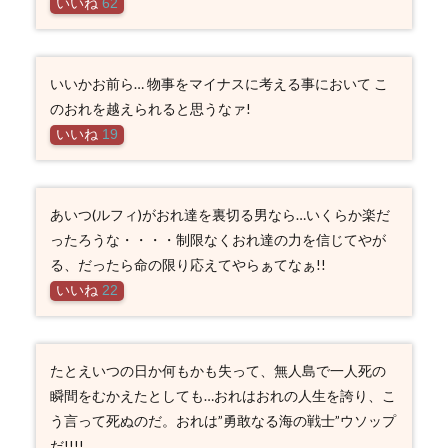
いいね
62
いいかお前ら… 物事をマイナスに考える事において こ
のおれを越えられると思うなァ!
いいね
19
あいつ(ルフィ)がおれ達を裏切る男なら…いくらか楽だ
ったろうな・・・・制限なくおれ達の力を信じてやが
る、だったら命の限り応えてやらぁてなぁ!!
いいね
22
たとえいつの日か何もかも失って、無人島で一人死の
瞬間をむかえたとしても…おれはおれの人生を誇り、こ
う言って死ぬのだ。おれは”勇敢なる海の戦士”ウソップ
だ!!!!