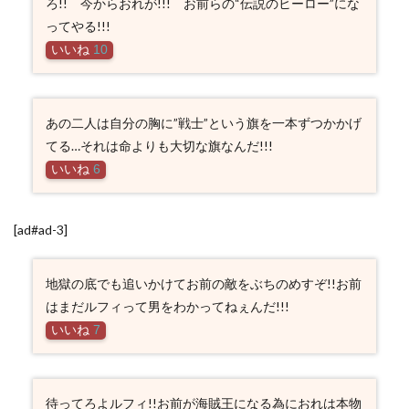
ろ!! 今からおれが!!! お前らの“伝説のヒーロー”にな
ってやる!!!
いいね
10
あの二人は自分の胸に”戦士”という旗を一本ずつかかげ
てる…それは命よりも大切な旗なんだ!!!
いいね
6
[ad#ad-3]
地獄の底でも追いかけてお前の敵をぶちのめすぞ!!お前
はまだルフィって男をわかってねぇんだ!!!
いいね
7
待ってろよルフィ!!お前が海賊王になる為におれは本物