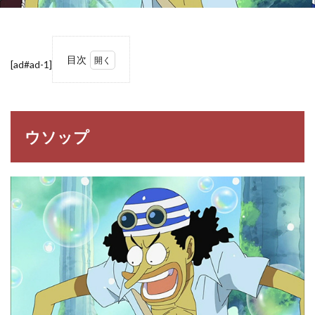
目次
[ad#ad-1]
1
ウソ
ップ
2
ウソップ
【ONE
PIECE】
ウソッ
プの名
言・名
セリフ
3
【ONE
PIECE】
登場人
物一覧