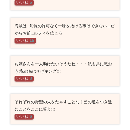
いいね
5
海賊は…船長の許可なく一味を抜ける事はできない… だ
からお前…ルフィを信じろ
いいね
15
お嬢さんを一人助けたいそうだね・・・私も共に戦お
う!私の名はそげキング!!!
いいね
8
それぞれの野望の火をたやすことなく己の道をつき進
むことをここに誓え!!!
いいね
6