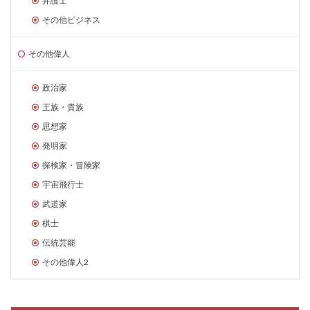
弁護士
その他ビジネス
その他偉人
政治家
王族・貴族
思想家
発明家
探検家・冒険家
宇宙飛行士
武道家
棋士
伝統芸能
その他偉人2