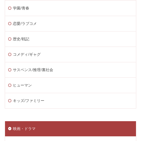
学園/青春
恋愛/ラブコメ
歴史/戦記
コメディ/ギャグ
サスペンス/推理/裏社会
ヒューマン
キッズ/ファミリー
映画・ドラマ