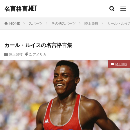
名言格言.NET
HOME
スポーツ
その他スポーツ
陸上競技
カール・ルイ
カール・ルイスの名言格言集
陸上競技
C
,
アメリカ
陸上競技